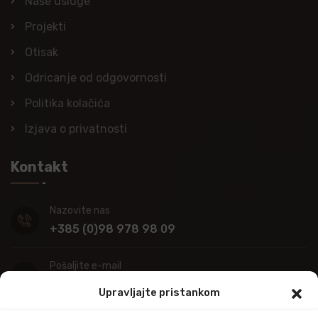
Naše usluge
Projekti
Otisak
Odricanje od odgovornosti
Politika kolačića
Izjava o privatnosti
Kontakt
Nazovite nas
+385 (0)98 978 98 09
Pošaljite e-mail
info@kupitapetu.com
Upravljajte pristankom