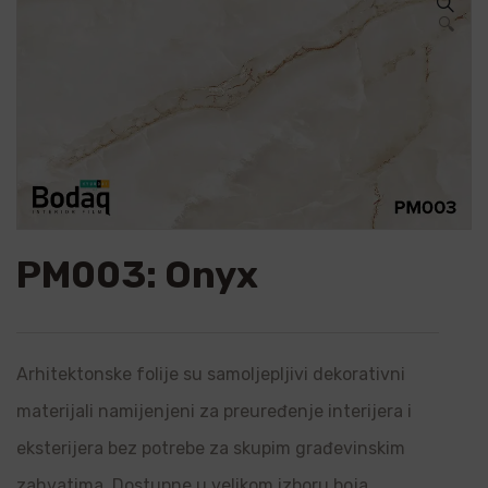
🔍
PM003: Onyx
Arhitektonske folije su samoljepljivi dekorativni
materijali namijenjeni za preuređenje interijera i
eksterijera bez potrebe za skupim građevinskim
zahvatima. Dostupne u velikom izboru boja,