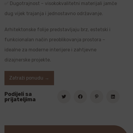
✅ Dugotrajnost – visokokvalitetni materijali jamče
dug vijek trajanja i jednostavno održavanje.
Arhitektonske folije predstavljaju brz, estetski i
funkcionalan način preoblikovanja prostora –
idealne za moderne interijere i zahtjevne
dizajnerske projekte.
Zatraži ponudu →
Podijeli sa
prijateljima