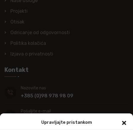
Naše usluge
Projekti
Otisak
Odricanje od odgovornosti
Politika kolačića
Izjava o privatnosti
Kontakt
Nazovite nas
+385 (0)98 978 98 09
Pošaljite e-mail
info@kupitapetu.com
Upravljajte pristankom