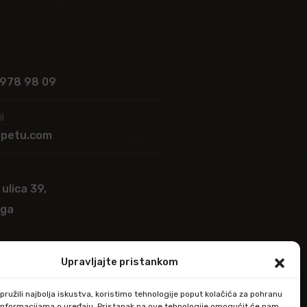
 978 98 09
l
apetu.com
 ulica 39,
ega
Upravljajte pristankom
ružili najbolja iskustva, koristimo tehnologije poput kolačića za pohranu
up informacijama o uređaju. Pristanak na ove tehnologije omogućit će nam