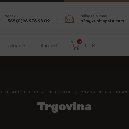
Nazovi
Pošaljite e-mail
+385 (0)98 978 98 09
info@kupitapetu.com
0
Usluge
Kontakt
0,00
€
KUPITAPETU.COM
PROIZVODI
PNC53: STONE BLAS
Trgovina