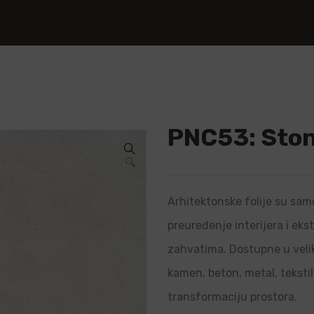
PNC53: Ston
🔍
Arhitektonske folije su samo
preuređenje interijera i ek
zahvatima. Dostupne u velik
kamen, beton, metal, teksti
transformaciju prostora.