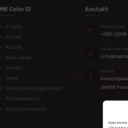
MK Color ID
Kontakt
O nama
Nazovite nas
+385 (0)98
Kontakt
Naš tim
Pošaljite e-mai
info@kupit
Naše usluge
Projekti
Adresa
Otisak
Industrijska
34000 Pož
Odricanje od odgovornosti
Politika kolačića
Izjava o privatnosti
Kako bismo p
i/ili prist