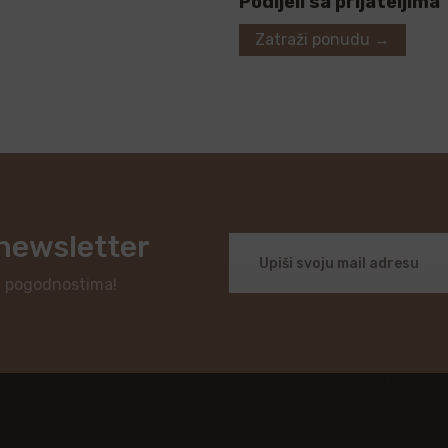
Podijeli sa prijateljima
Zatraži ponudu →
 newsletter
i pogodnostima!