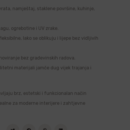
vrata, namještaj, staklene površine, kuhinje,
agu, ogrebotine i UV zrake.
sibilne, lako se oblikuju i lijepe bez vidljivih
noviranje bez građevinskih radova.
tetni materijali jamče dug vijek trajanja i
vljaju brz, estetski i funkcionalan način
dealne za moderne interijere i zahtjevne