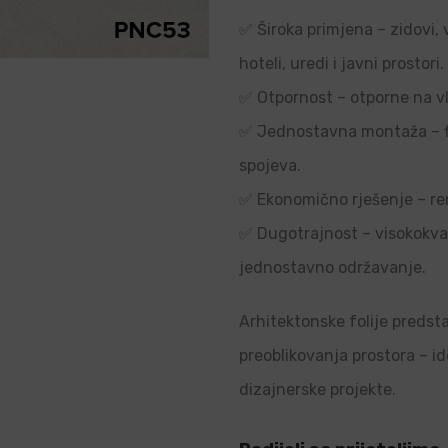
✅ Široka primjena – zidovi, 
hoteli, uredi i javni prostori.
✅ Otpornost – otporne na vl
✅ Jednostavna montaža – flek
spojeva.
✅ Ekonomično rješenje – re
✅ Dugotrajnost – visokokvali
jednostavno održavanje.
Arhitektonske folije predsta
preoblikovanja prostora – i
dizajnerske projekte.