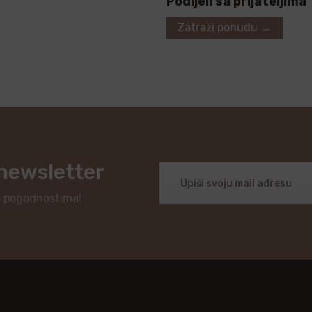
Podijeli sa prijateljima
Zatraži ponudu →
 newsletter
i pogodnostima!