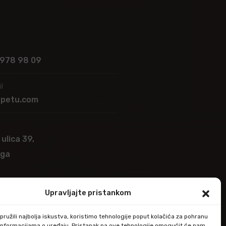
 978 98 09
l
apetu.com
 ulica 39,
ega
Upravljajte pristankom
ružili najbolja iskustva, koristimo tehnologije poput kolačića za pohranu
up informacijama o uređaju. Pristanak na ove tehnologije omogućit će nam