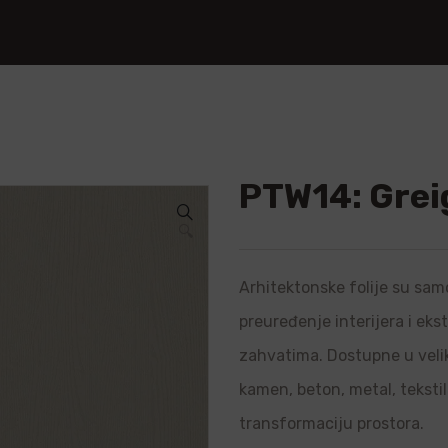
PTW14: Grei
🔍
Arhitektonske folije su samo
preuređenje interijera i ek
zahvatima. Dostupne u velik
kamen, beton, metal, teksti
transformaciju prostora.