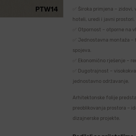
✅ Široka primjena – zidovi, 
hoteli, uredi i javni prostori.
✅ Otpornost – otporne na vl
✅ Jednostavna montaža – flek
spojeva.
✅ Ekonomično rješenje – re
✅ Dugotrajnost – visokokvali
jednostavno održavanje.
Arhitektonske folije predsta
preoblikovanja prostora – i
dizajnerske projekte.