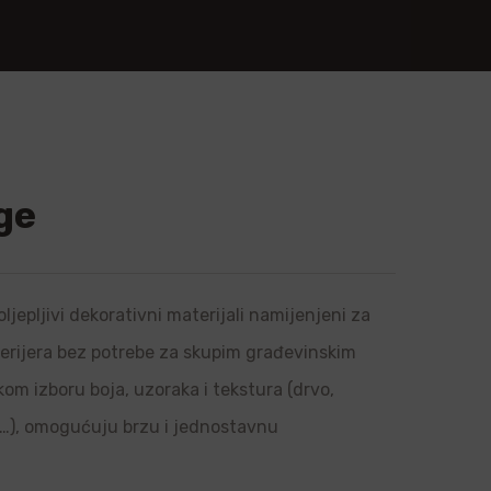
ge
ljepljivi dekorativni materijali namijenjeni za
sterijera bez potrebe za skupim građevinskim
om izboru boja, uzoraka i tekstura (drvo,
l…), omogućuju brzu i jednostavnu