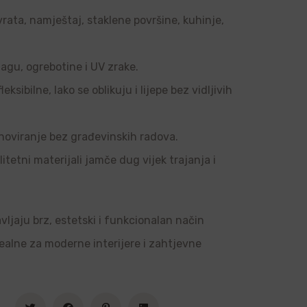
vrata, namještaj, staklene površine, kuhinje,
agu, ogrebotine i UV zrake.
sibilne, lako se oblikuju i lijepe bez vidljivih
noviranje bez građevinskih radova.
tetni materijali jamče dug vijek trajanja i
vljaju brz, estetski i funkcionalan način
dealne za moderne interijere i zahtjevne