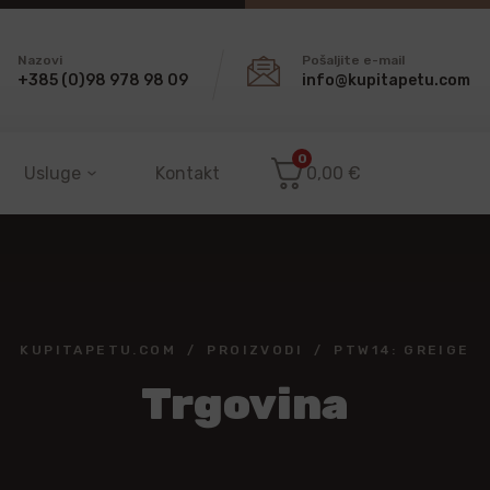
Nazovi
Pošaljite e-mail
+385 (0)98 978 98 09
info@kupitapetu.com
0
Usluge
Kontakt
0,00
€
KUPITAPETU.COM
PROIZVODI
PTW14: GREIGE
Trgovina