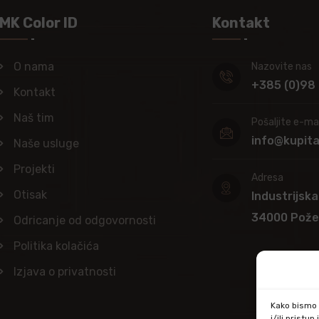
MK Color ID
Kontakt
O nama
Nazovite nas
+385 (0)98
Kontakt
Naš tim
Pošaljite e-mai
info@kupit
Naše usluge
Projekti
Adresa
Otisak
Industrijska
34000 Pož
Odricanje od odgovornosti
Politika kolačića
Izjava o privatnosti
Kako bismo p
i/ili prist