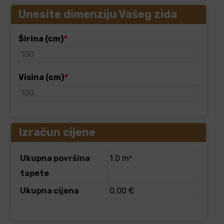
Unesite dimenziju Vašeg zida
Širina (cm)
*
Visina (cm)
*
Izračun cijene
Ukupna površina
1.0 m²
tapete
Ukupna cijena
0.00 €