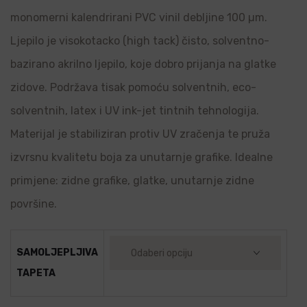
monomerni kalendrirani PVC vinil debljine 100 µm.
Ljepilo je visokotacko (high tack) čisto, solventno-
bazirano akrilno ljepilo, koje dobro prijanja na glatke
zidove. Podržava tisak pomoću solventnih, eco-
solventnih, latex i UV ink-jet tintnih tehnologija.
Materijal je stabiliziran protiv UV zračenja te pruža
izvrsnu kvalitetu boja za unutarnje grafike. Idealne
primjene: zidne grafike, glatke, unutarnje zidne
površine.
SAMOLJEPLJIVA
TAPETA