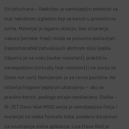
Strukturirana – Gekkotex je samoljepljivi poliester sa
mat tekstilnim izgledom koji se koristi u promotivne
svrhe. Materijal je lagano uklonjiv, bez stvaranja
nabora (wrinkle-free) i može se ponovno postavljati
(repositionable) zahvaljujući akrilnom sloju ljepila.
Otporno je na vodu (water-resistant), praktično
neraspadljivo (virtually tear-resistant) i ne savija se
(does not curl). Namijenjen je za ravne površine. Ne
ostavlja tragove ljepila pri uklanjanju — ako se
pravilno koristi, podloga ostaje neoštećena. Glatka –
RI-JET Deco-Wall M100 serija je samoljepljiva folija /
materijal za velike formate tiska, posebno dizajniran
za unutrašnje zidne aplikacije. Lice (face film) je