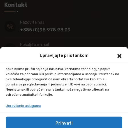
Kontakt
Nazovite nas
+385 (0)98 978 98 09
Pošaljite e-mail
info@kupitapetu.com
Upravljajte pristankom
Adresa
Kako bismo pružili najbolja iskustva, koristimo tehnologije poput
Industrijska ulica 39,
kolačića za pohranu i/ili pristup informacijama o uređaju. Pristanak na
ove tehnologije omogućit će nam obradu podataka kao što su
34000 Požega
ponašanje pregledavanja ili jedinstveni ID-ovi na ovoj stranici.
Nepristanak ili povlačenje pristanka može negativno utjecati na
određene značajke i funkcije.
Upravljanje uslugama
Prihvati
© Copyright 2024 by kupitapetu.com