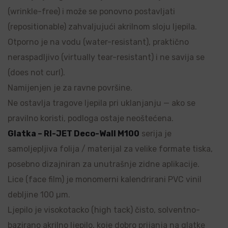
(wrinkle-free) i može se ponovno postavljati
(repositionable) zahvaljujući akrilnom sloju ljepila.
Otporno je na vodu (water-resistant), praktično
neraspadljivo (virtually tear-resistant) i ne savija se
(does not curl).
Namijenjen je za ravne površine.
Ne ostavlja tragove ljepila pri uklanjanju — ako se
pravilno koristi, podloga ostaje neoštećena.
Glatka – RI-JET Deco-Wall M100
serija je
samoljepljiva folija / materijal za velike formate tiska,
posebno dizajniran za unutrašnje zidne aplikacije.
Lice (face film) je monomerni kalendrirani PVC vinil
debljine 100 µm.
Ljepilo je visokotacko (high tack) čisto, solventno-
bazirano akrilno ljepilo, koje dobro prijanja na glatke