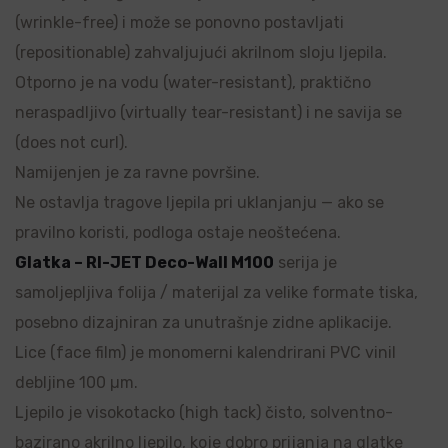
(wrinkle-free) i može se ponovno postavljati
(repositionable) zahvaljujući akrilnom sloju ljepila.
Otporno je na vodu (water-resistant), praktično
neraspadljivo (virtually tear-resistant) i ne savija se
(does not curl).
Namijenjen je za ravne površine.
Ne ostavlja tragove ljepila pri uklanjanju — ako se
pravilno koristi, podloga ostaje neoštećena.
Glatka – RI-JET Deco-Wall M100
serija je
samoljepljiva folija / materijal za velike formate tiska,
posebno dizajniran za unutrašnje zidne aplikacije.
Lice (face film) je monomerni kalendrirani PVC vinil
debljine 100 µm.
Ljepilo je visokotacko (high tack) čisto, solventno-
bazirano akrilno ljepilo, koje dobro prijanja na glatke