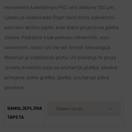
monomerni kalendrirani PVC vinil debljine 100 µm.
Ljepilo je visokotacko (high tack) čisto, solventno-
bazirano akrilno ljepilo, koje dobro prijanja na glatke
zidove. Podržava tisak pomoću solventnih, eco-
solventnih, latex i UV ink-jet tintnih tehnologija.
Materijal je stabiliziran protiv UV zračenja te pruža
izvrsnu kvalitetu boja za unutarnje grafike. Idealne
primjene: zidne grafike, glatke, unutarnje zidne
površine.
SAMOLJEPLJIVA
TAPETA