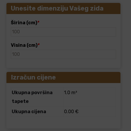
Unesite dimenziju Vašeg zida
Širina (cm)
*
Visina (cm)
*
Izračun cijene
Ukupna površina
1.0 m²
tapete
Ukupna cijena
0.00 €