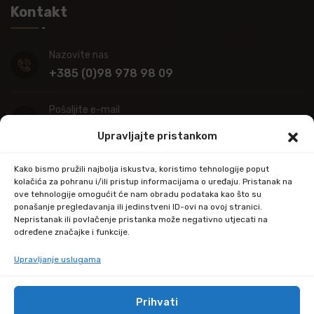
Kontakt
Nazovite nas
+385 (0)98 978 98 09
Pošaljite e-mail
info@kupitapetu.com
Upravljajte pristankom
Adresa
Kako bismo pružili najbolja iskustva, koristimo tehnologije poput
Industrijska ulica 39,
kolačića za pohranu i/ili pristup informacijama o uređaju. Pristanak na
ove tehnologije omogućit će nam obradu podataka kao što su
34000 Požega
ponašanje pregledavanja ili jedinstveni ID-ovi na ovoj stranici.
Nepristanak ili povlačenje pristanka može negativno utjecati na
određene značajke i funkcije.
Upravljanje uslugama
Prihvati
© Copyright 2024 by kupitapetu.com