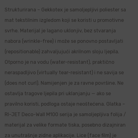
Strukturirana – Gekkotex je samoljepljivi poliester sa
mat tekstilnim izgledom koji se koristi u promotivne
svrhe. Materijal je lagano uklonjiv, bez stvaranja
nabora (wrinkle-free) i može se ponovno postavljati
(repositionable) zahvaljujući akrilnom sloju ljepila.
Otporno je na vodu (water-resistant), praktično
neraspadljivo (virtually tear-resistant) i ne savija se
(does not curl). Namijenjen je za ravne površine. Ne
ostavlja tragove ljepila pri uklanjanju — ako se
pravilno koristi, podloga ostaje neoštećena. Glatka –
RI-JET Deco-Wall M100 serija je samoljepljiva folija /
materijal za velike formate tiska, posebno dizajniran
za unutrašnje zidne aplikacije. Lice (face film) je