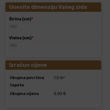
Unesite dimenziju Vašeg zida
Širina (cm)
*
Visina (cm)
*
Izračun cijene
Ukupna površina
1.0 m²
tapete
Ukupna cijena
0.00 €