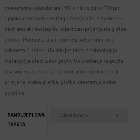
monomerni kalendrirani PVC vinil debljine 100 µm.
Ljepilo je visokotacko (high tack) čisto, solventno-
bazirano akrilno ljepilo, koje dobro prijanja na glatke
zidove. Podržava tisak pomoću solventnih, eco-
solventnih, latex i UV ink-jet tintnih tehnologija.
Materijal je stabiliziran protiv UV zračenja te pruža
izvrsnu kvalitetu boja za unutarnje grafike. Idealne
primjene: zidne grafike, glatke, unutarnje zidne
površine.
SAMOLJEPLJIVA
TAPETA