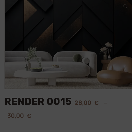
🔍
RENDER 0015
28,00
€
–
30,00
€