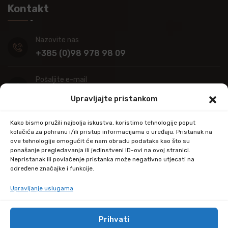
Kontakt
Nazovite nas
+385 (0)98 978 98 09
Pošaljite e-mail
info@kupitapetu.com
Upravljajte pristankom
Adresa
Kako bismo pružili najbolja iskustva, koristimo tehnologije poput
Industrijska ulica 39,
kolačića za pohranu i/ili pristup informacijama o uređaju. Pristanak na
ove tehnologije omogućit će nam obradu podataka kao što su
34000 Požega
ponašanje pregledavanja ili jedinstveni ID-ovi na ovoj stranici.
Nepristanak ili povlačenje pristanka može negativno utjecati na
određene značajke i funkcije.
Upravljanje uslugama
Prihvati
© Copyright 2024 by kupitapetu.com