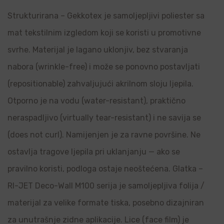
Strukturirana – Gekkotex je samoljepljivi poliester sa
mat tekstilnim izgledom koji se koristi u promotivne
svrhe. Materijal je lagano uklonjiv, bez stvaranja
nabora (wrinkle-free) i može se ponovno postavljati
(repositionable) zahvaljujući akrilnom sloju ljepila.
Otporno je na vodu (water-resistant), praktično
neraspadljivo (virtually tear-resistant) i ne savija se
(does not curl). Namijenjen je za ravne površine. Ne
ostavlja tragove ljepila pri uklanjanju — ako se
pravilno koristi, podloga ostaje neoštećena. Glatka –
RI-JET Deco-Wall M100 serija je samoljepljiva folija /
materijal za velike formate tiska, posebno dizajniran
za unutrašnje zidne aplikacije. Lice (face film) je