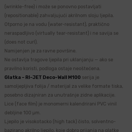
(wrinkle-free) i može se ponovno postavljati
(repositionable) zahvaljujući akrilnom sloju ljepila.
Otporno je na vodu (water-resistant), praktično
neraspadljivo (virtually tear-resistant) i ne savija se
(does not curl).
Namijenjen je za ravne površine.
Ne ostavlja tragove ljepila pri uklanjanju — ako se
pravilno koristi, podloga ostaje neoštećena.
Glatka – RI-JET Deco-Wall M100
serija je
samoljepljiva folija / materijal za velike formate tiska,
posebno dizajniran za unutrašnje zidne aplikacije.
Lice (face film) je monomerni kalendrirani PVC vinil
debljine 100 µm.
Ljepilo je visokotacko (high tack) čisto, solventno-
bazirano akrilno ljepilo, koje dobro prijanja na glatke