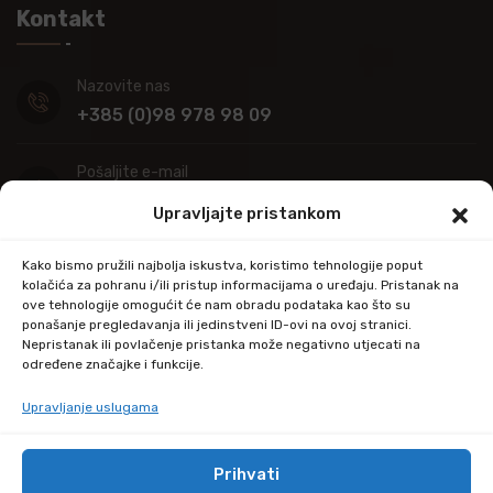
Kontakt
Nazovite nas
+385 (0)98 978 98 09
Pošaljite e-mail
info@kupitapetu.com
Upravljajte pristankom
Adresa
Kako bismo pružili najbolja iskustva, koristimo tehnologije poput
Industrijska ulica 39,
kolačića za pohranu i/ili pristup informacijama o uređaju. Pristanak na
ove tehnologije omogućit će nam obradu podataka kao što su
34000 Požega
ponašanje pregledavanja ili jedinstveni ID-ovi na ovoj stranici.
Nepristanak ili povlačenje pristanka može negativno utjecati na
određene značajke i funkcije.
Upravljanje uslugama
Prihvati
© Copyright 2024 by kupitapetu.com