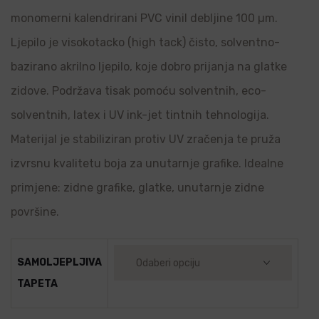
monomerni kalendrirani PVC vinil debljine 100 µm.
Ljepilo je visokotacko (high tack) čisto, solventno-
bazirano akrilno ljepilo, koje dobro prijanja na glatke
zidove. Podržava tisak pomoću solventnih, eco-
solventnih, latex i UV ink-jet tintnih tehnologija.
Materijal je stabiliziran protiv UV zračenja te pruža
izvrsnu kvalitetu boja za unutarnje grafike. Idealne
primjene: zidne grafike, glatke, unutarnje zidne
površine.
SAMOLJEPLJIVA
TAPETA