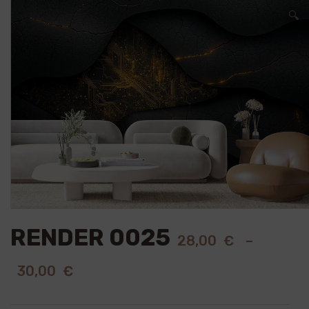
🔍
RENDER 0025
28,00
€
–
30,00
€