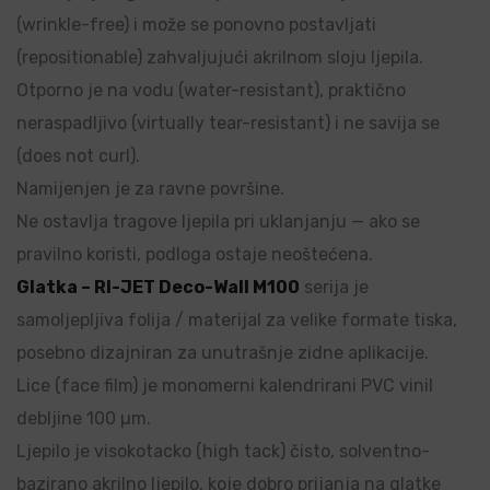
(wrinkle-free) i može se ponovno postavljati
(repositionable) zahvaljujući akrilnom sloju ljepila.
Otporno je na vodu (water-resistant), praktično
neraspadljivo (virtually tear-resistant) i ne savija se
(does not curl).
Namijenjen je za ravne površine.
Ne ostavlja tragove ljepila pri uklanjanju — ako se
pravilno koristi, podloga ostaje neoštećena.
Glatka – RI-JET Deco-Wall M100
serija je
samoljepljiva folija / materijal za velike formate tiska,
posebno dizajniran za unutrašnje zidne aplikacije.
Lice (face film) je monomerni kalendrirani PVC vinil
debljine 100 µm.
Ljepilo je visokotacko (high tack) čisto, solventno-
bazirano akrilno ljepilo, koje dobro prijanja na glatke