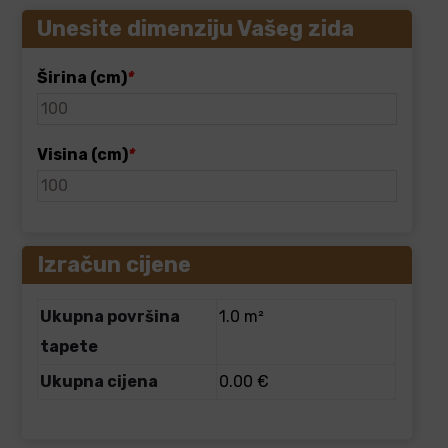
Unesite dimenziju Vašeg zida
Širina (cm)
*
Visina (cm)
*
Izračun cijene
Ukupna površina
1.0 m²
tapete
Ukupna cijena
0.00 €