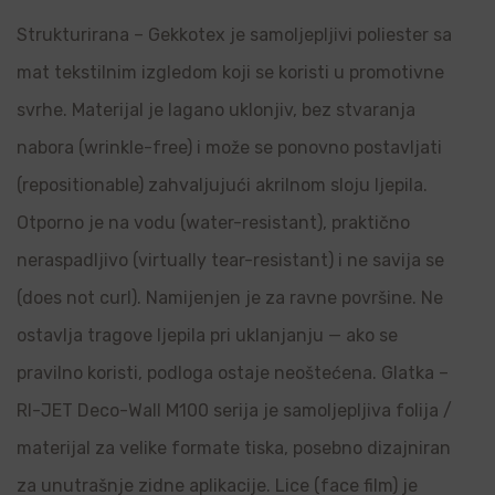
Strukturirana – Gekkotex je samoljepljivi poliester sa
mat tekstilnim izgledom koji se koristi u promotivne
svrhe. Materijal je lagano uklonjiv, bez stvaranja
nabora (wrinkle-free) i može se ponovno postavljati
(repositionable) zahvaljujući akrilnom sloju ljepila.
Otporno je na vodu (water-resistant), praktično
neraspadljivo (virtually tear-resistant) i ne savija se
(does not curl). Namijenjen je za ravne površine. Ne
ostavlja tragove ljepila pri uklanjanju — ako se
pravilno koristi, podloga ostaje neoštećena. Glatka –
RI-JET Deco-Wall M100 serija je samoljepljiva folija /
materijal za velike formate tiska, posebno dizajniran
za unutrašnje zidne aplikacije. Lice (face film) je