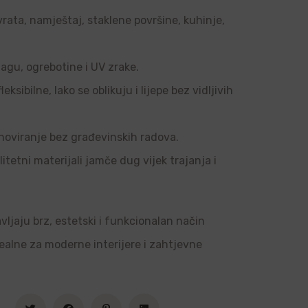
vrata, namještaj, staklene površine, kuhinje,
agu, ogrebotine i UV zrake.
sibilne, lako se oblikuju i lijepe bez vidljivih
noviranje bez građevinskih radova.
tetni materijali jamče dug vijek trajanja i
vljaju brz, estetski i funkcionalan način
dealne za moderne interijere i zahtjevne