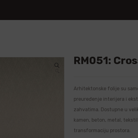
RM051: Cross
🔍
Arhitektonske folije su samo
preuređenje interijera i ek
zahvatima. Dostupne u velik
kamen, beton, metal, teksti
transformaciju prostora.