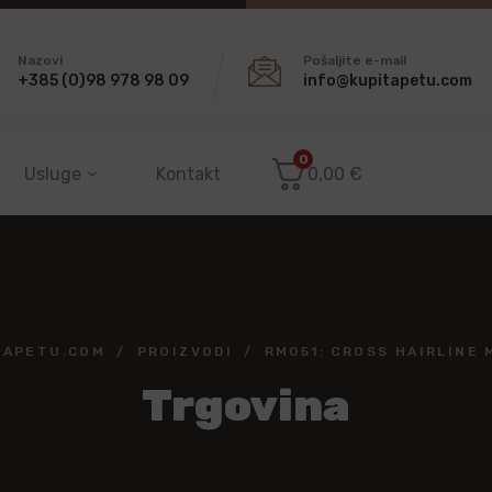
Nazovi
Pošaljite e-mail
+385 (0)98 978 98 09
info@kupitapetu.com
0
Usluge
Kontakt
0,00
€
TAPETU.COM
PROIZVODI
RM051: CROSS HAIRLINE 
Trgovina