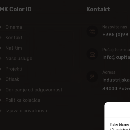
MK Color ID
Kontakt
O nama
Nazovite nas
+385 (0)98
Kontakt
Naš tim
Pošaljite e-mai
info@kupit
Naše usluge
Projekti
Adresa
Otisak
Industrijska
34000 Pož
Odricanje od odgovornosti
Politika kolačića
Izjava o privatnosti
Kako bismo p
i/ili prist