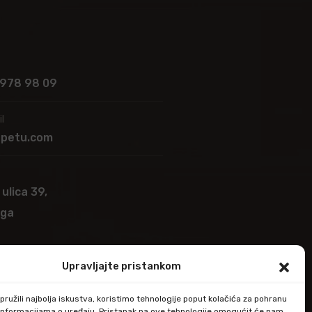
 978 98 09
l
apetu.com
 ulica 39,
ega
Upravljajte pristankom
ružili najbolja iskustva, koristimo tehnologije poput kolačića za pohranu
up informacijama o uređaju. Pristanak na ove tehnologije omogućit će nam