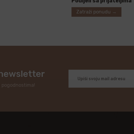
Podijeli sa prijateljima
Zatraži ponudu →
 newsletter
i pogodnostima!