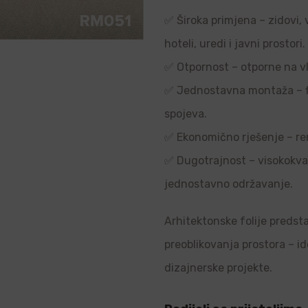
✅ Široka primjena – zidovi, 
hoteli, uredi i javni prostori.
✅ Otpornost – otporne na vl
✅ Jednostavna montaža – flek
spojeva.
✅ Ekonomično rješenje – re
✅ Dugotrajnost – visokokvali
jednostavno održavanje.
Arhitektonske folije predsta
preoblikovanja prostora – i
dizajnerske projekte.