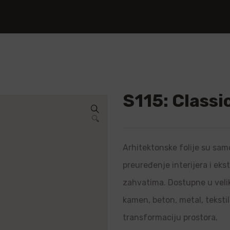
S115: Classi
🔍
Arhitektonske folije su samo
preuređenje interijera i ek
zahvatima. Dostupne u velik
kamen, beton, metal, teksti
transformaciju prostora.