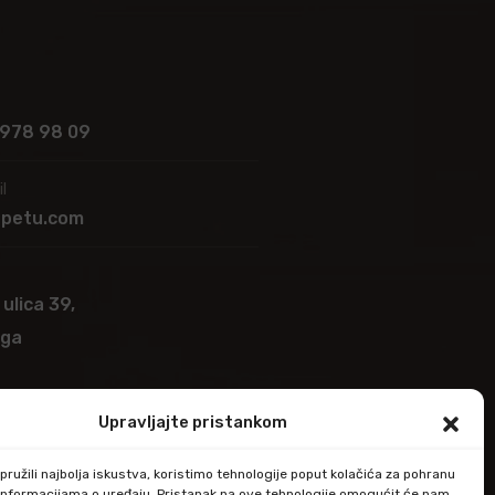
 978 98 09
l
apetu.com
 ulica 39,
ega
Upravljajte pristankom
ružili najbolja iskustva, koristimo tehnologije poput kolačića za pohranu
up informacijama o uređaju. Pristanak na ove tehnologije omogućit će nam