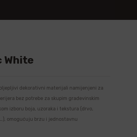
c White
ljepljivi dekorativni materijali namijenjeni za
sterijera bez potrebe za skupim građevinskim
om izboru boja, uzoraka i tekstura (drvo,
l…), omogućuju brzu i jednostavnu