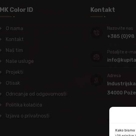
MK Color ID
Kontakt
O nama
Nazovite nas
+385 (0)98
Kontakt
Naš tim
Pošaljite e-mai
info@kupit
Naše usluge
Projekti
Adresa
Otisak
Industrijska
34000 Pož
Odricanje od odgovornosti
Politika kolačića
Izjava o privatnosti
Kako bismo p
i/ili prist