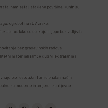
vrata, namještaj, staklene površine, kuhinje,
agu, ogrebotine i UV zrake.
sibilne, lako se oblikuju i lijepe bez vidljivih
noviranje bez građevinskih radova.
tetni materijali jamče dug vijek trajanja i
vljaju brz, estetski i funkcionalan način
dealne za moderne interijere i zahtjevne