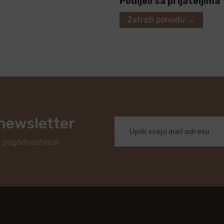
Podijeli sa prijateljima
Zatraži ponudu →
 newsletter
i pogodnostima!