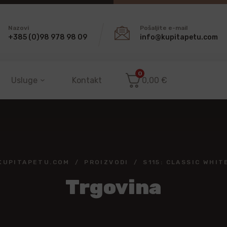
Nazovi
Pošaljite e-mail
+385 (0)98 978 98 09
info@kupitapetu.com
0
Usluge
Kontakt
0,00
€
KUPITAPETU.COM
PROIZVODI
S115: CLASSIC WHIT
Trgovina