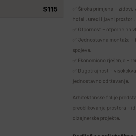
✅ Široka primjena – zidovi, 
hoteli, uredi i javni prostori.
✅ Otpornost – otporne na vl
✅ Jednostavna montaža – flek
spojeva.
✅ Ekonomično rješenje – re
✅ Dugotrajnost – visokokvali
jednostavno održavanje.
Arhitektonske folije predsta
preoblikovanja prostora – i
dizajnerske projekte.