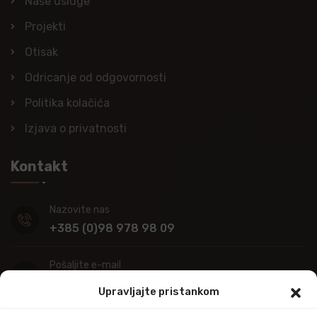
Naše usluge
Projekti
Otisak
Odricanje od odgovornosti
Politika kolačića
Izjava o privatnosti
Kontakt
Nazovite nas
+385 (0)98 978 98 09
Pošaljite e-mail
info@kupitapetu.com
Upravljajte pristankom