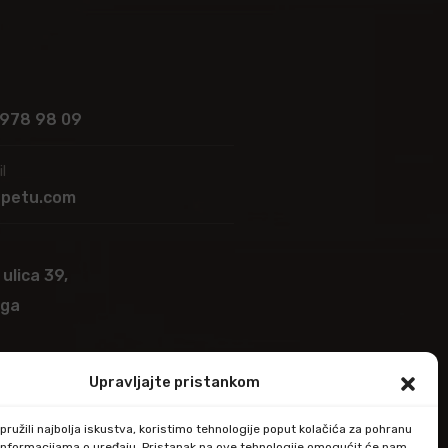
 978 98 09
l
apetu.com
 ulica 39,
ega
Upravljajte pristankom
ružili najbolja iskustva, koristimo tehnologije poput kolačića za pohranu
up informacijama o uređaju. Pristanak na ove tehnologije omogućit će nam