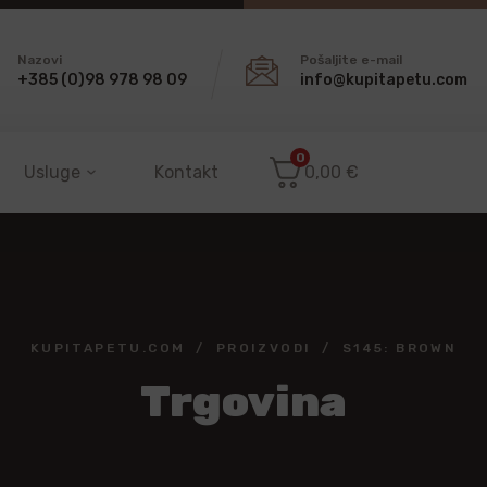
Nazovi
Pošaljite e-mail
+385 (0)98 978 98 09
info@kupitapetu.com
0
Usluge
Kontakt
0,00
€
KUPITAPETU.COM
PROIZVODI
S145: BROWN
Trgovina