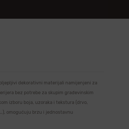
n
ljepljivi dekorativni materijali namijenjeni za
sterijera bez potrebe za skupim građevinskim
om izboru boja, uzoraka i tekstura (drvo,
l…), omogućuju brzu i jednostavnu