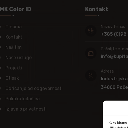
MK Color ID
Kontakt
O nama
Nazovite nas
+385 (0)98
Kontakt
Naš tim
Pošaljite e-mai
info@kupit
Naše usluge
Projekti
Adresa
Otisak
Industrijska
34000 Pož
Odricanje od odgovornosti
Politika kolačića
Izjava o privatnosti
Kako bismo p
i/ili prist