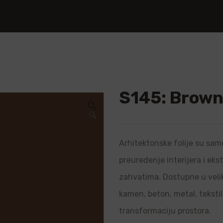
S145: Brow
🔍
Arhitektonske folije su samo
preuređenje interijera i ek
zahvatima. Dostupne u velik
kamen, beton, metal, teksti
transformaciju prostora.