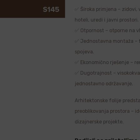
✅ Široka primjena – zidovi, 
hoteli, uredi i javni prostori.
✅ Otpornost – otporne na vl
✅ Jednostavna montaža – flek
spojeva.
✅ Ekonomično rješenje – re
✅ Dugotrajnost – visokokvali
jednostavno održavanje.
Arhitektonske folije predsta
preoblikovanja prostora – i
dizajnerske projekte.