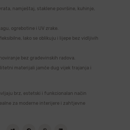
vrata, namještaj, staklene površine, kuhinje,
agu, ogrebotine i UV zrake.
sibilne, lako se oblikuju i lijepe bez vidljivih
noviranje bez građevinskih radova.
tetni materijali jamče dug vijek trajanja i
vljaju brz, estetski i funkcionalan način
dealne za moderne interijere i zahtjevne