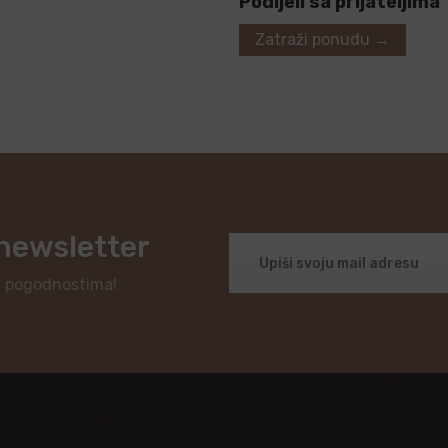
Podijeli sa prijateljima
Zatraži ponudu →
 newsletter
i pogodnostima!