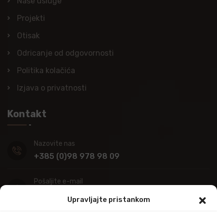
Naše usluge
Projekti
Otisak
Odricanje od odgovornosti
Politika kolačića
Izjava o privatnosti
Kontakt
Nazovite nas
+385 (0)98 978 98 09
Pošaljite e-mail
info@kupitapetu.com
Upravljajte pristankom