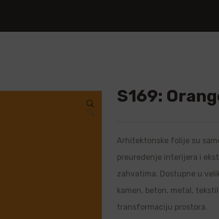
S169: Orang
🔍
Arhitektonske folije su samo
preuređenje interijera i ek
zahvatima. Dostupne u velik
kamen, beton, metal, teksti
transformaciju prostora.