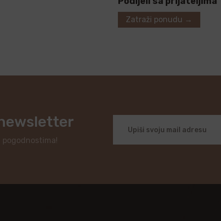
Podijeli sa prijateljima
Zatraži ponudu →
 newsletter
i pogodnostima!