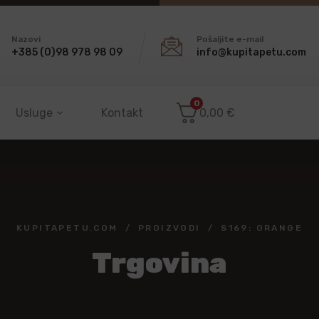
Nazovi
Pošaljite e-mail
+385 (0)98 978 98 09
info@kupitapetu.com
0
Usluge
Kontakt
0,00
€
KUPITAPETU.COM
PROIZVODI
S169: ORANGE
Trgovina