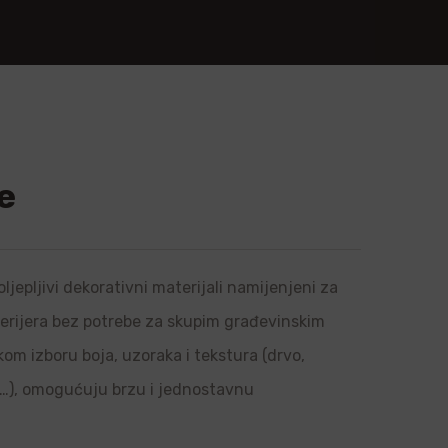
e
ljepljivi dekorativni materijali namijenjeni za
sterijera bez potrebe za skupim građevinskim
om izboru boja, uzoraka i tekstura (drvo,
l…), omogućuju brzu i jednostavnu