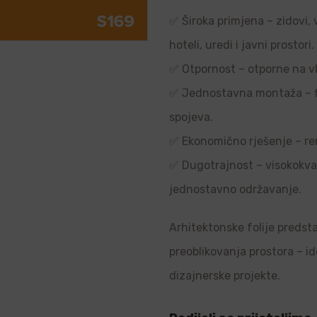
✅ Široka primjena – zidovi, 
hoteli, uredi i javni prostori.
✅ Otpornost – otporne na vl
✅ Jednostavna montaža – flek
spojeva.
✅ Ekonomično rješenje – re
✅ Dugotrajnost – visokokvali
jednostavno održavanje.
Arhitektonske folije predsta
preoblikovanja prostora – i
dizajnerske projekte.