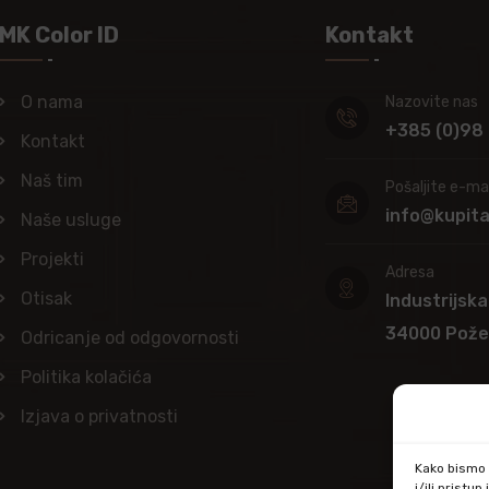
MK Color ID
Kontakt
O nama
Nazovite nas
+385 (0)98
Kontakt
Naš tim
Pošaljite e-mai
info@kupit
Naše usluge
Projekti
Adresa
Otisak
Industrijska
34000 Pož
Odricanje od odgovornosti
Politika kolačića
Izjava o privatnosti
Kako bismo p
i/ili prist