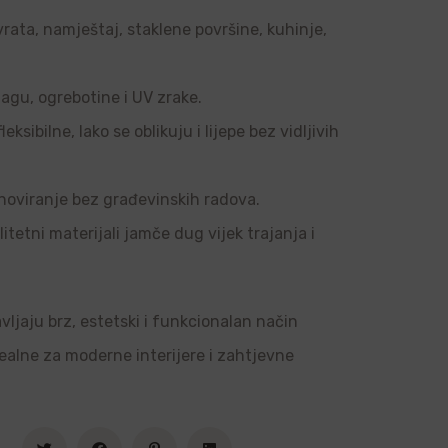
vrata, namještaj, staklene površine, kuhinje,
agu, ogrebotine i UV zrake.
sibilne, lako se oblikuju i lijepe bez vidljivih
noviranje bez građevinskih radova.
tetni materijali jamče dug vijek trajanja i
vljaju brz, estetski i funkcionalan način
dealne za moderne interijere i zahtjevne