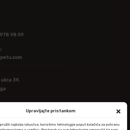
 978 98 09
l
apetu.com
 ulica 39,
ega
Upravljajte pristankom
ružili najbolja iskustva, koristimo tehnologije poput kolačića za pohranu
up informacijama o uređaju. Pristanak na ove tehnologije omogućit će nam