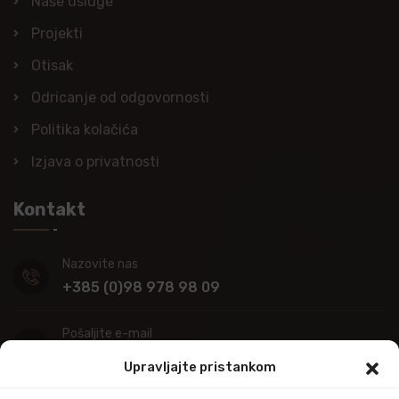
Naše usluge
Projekti
Otisak
Odricanje od odgovornosti
Politika kolačića
Izjava o privatnosti
Kontakt
Nazovite nas
+385 (0)98 978 98 09
Pošaljite e-mail
info@kupitapetu.com
Upravljajte pristankom