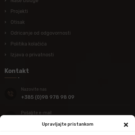
Naše usluge
Projekti
Otisak
Odricanje od odgovornosti
Politika kolačića
Izjava o privatnosti
Kontakt
Nazovite nas
+385 (0)98 978 98 09
Pošaljite e-mail
info@kupitapetu.com
Upravljajte pristankom