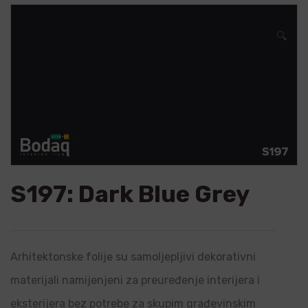
🔍
S197: Dark Blue Grey
Arhitektonske folije su samoljepljivi dekorativni
materijali namijenjeni za preuređenje interijera i
eksterijera bez potrebe za skupim građevinskim