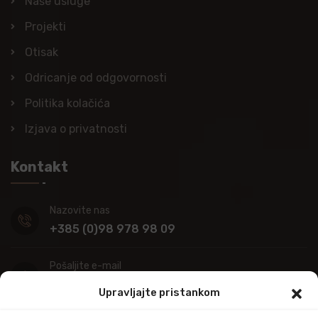
Naše usluge
Projekti
Otisak
Odricanje od odgovornosti
Politika kolačića
Izjava o privatnosti
Kontakt
Nazovite nas
+385 (0)98 978 98 09
Pošaljite e-mail
info@kupitapetu.com
Upravljajte pristankom