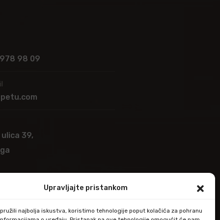
 978 98 09
l
apetu.com
 ulica 39,
ega
Upravljajte pristankom
ružili najbolja iskustva, koristimo tehnologije poput kolačića za pohranu
up informacijama o uređaju. Pristanak na ove tehnologije omogućit će nam