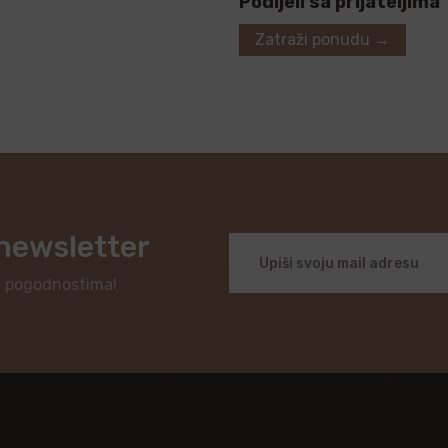
Podijeli sa prijateljima
Zatraži ponudu →
 newsletter
i pogodnostima!