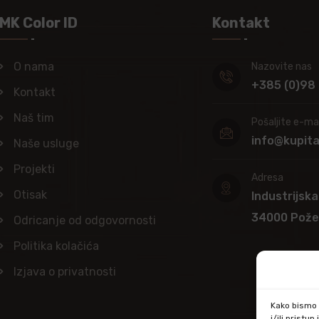
MK Color ID
Kontakt
O nama
Nazovite nas
+385 (0)98
Kontakt
Naš tim
Pošaljite e-mai
info@kupit
Naše usluge
Projekti
Adresa
Otisak
Industrijska
34000 Pož
Odricanje od odgovornosti
Politika kolačića
Izjava o privatnosti
Kako bismo p
i/ili prist