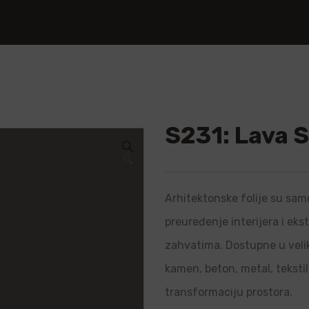
S231: Lava 
🔍
Arhitektonske folije su samo
preuređenje interijera i ek
zahvatima. Dostupne u velik
kamen, beton, metal, teksti
transformaciju prostora.