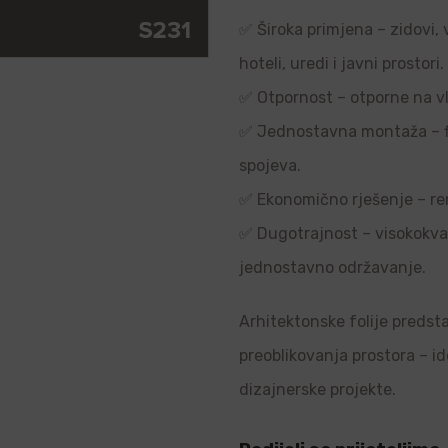
✅ Široka primjena – zidovi, 
hoteli, uredi i javni prostori.
✅ Otpornost – otporne na vl
✅ Jednostavna montaža – flek
spojeva.
✅ Ekonomično rješenje – re
✅ Dugotrajnost – visokokvali
jednostavno održavanje.
Arhitektonske folije predsta
preoblikovanja prostora – i
dizajnerske projekte.