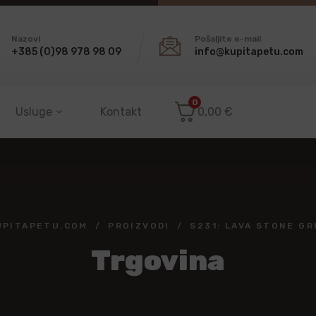
Nazovi
Pošaljite e-mail
+385 (0)98 978 98 09
info@kupitapetu.com
0
Usluge
Kontakt
0,00
€
UPITAPETU.COM
PROIZVODI
S231: LAVA STONE GR
Trgovina