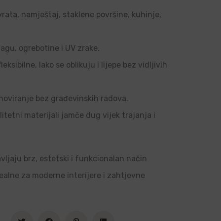
vrata, namještaj, staklene površine, kuhinje,
agu, ogrebotine i UV zrake.
sibilne, lako se oblikuju i lijepe bez vidljivih
noviranje bez građevinskih radova.
tetni materijali jamče dug vijek trajanja i
vljaju brz, estetski i funkcionalan način
dealne za moderne interijere i zahtjevne