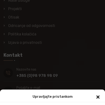
Naše usluge
Projekti
Otisak
Odricanje od odgovornosti
Politika kolačića
Izjava o privatnosti
Kontakt
Nazovite nas
+385 (0)98 978 98 09
Pošaljite e-mail
info@kupitapetu.com
Upravljajte pristankom