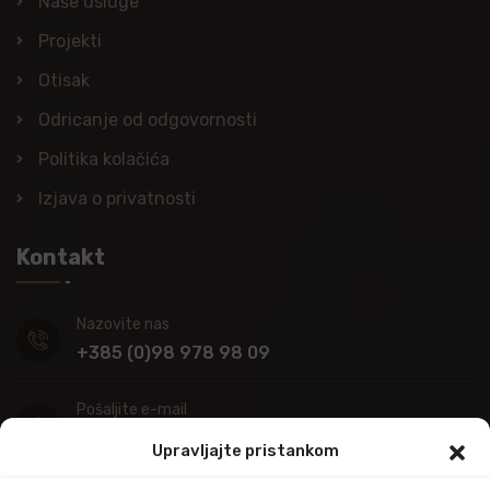
Naše usluge
Projekti
Otisak
Odricanje od odgovornosti
Politika kolačića
Izjava o privatnosti
Kontakt
Nazovite nas
+385 (0)98 978 98 09
Pošaljite e-mail
info@kupitapetu.com
Upravljajte pristankom