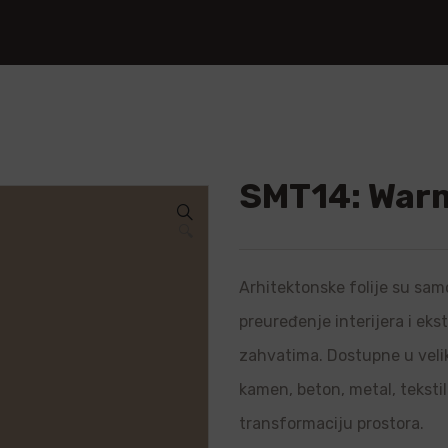
SMT14: War
🔍
Arhitektonske folije su samo
preuređenje interijera i ek
zahvatima. Dostupne u velik
kamen, beton, metal, teksti
transformaciju prostora.