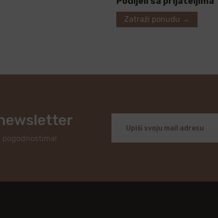
Podijeli sa prijateljima
Zatraži ponudu →
 newsletter
i pogodnostima!