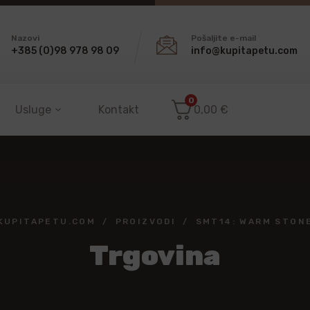
Nazovi
Pošaljite e-mail
+385 (0)98 978 98 09
info@kupitapetu.com
0
Usluge
Kontakt
0,00
€
KUPITAPETU.COM
PROIZVODI
SMT14: WARM STON
Trgovina