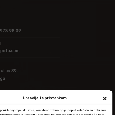
 978 98 09
l
apetu.com
 ulica 39,
ega
Upravljajte pristankom
ružili najbolja iskustva, koristimo tehnologije poput kolačića za pohranu
up informacijama o uređaju. Pristanak na ove tehnologije omogućit će nam