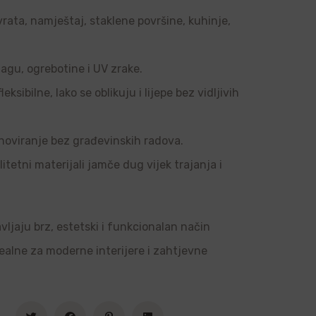
vrata, namještaj, staklene površine, kuhinje,
agu, ogrebotine i UV zrake.
sibilne, lako se oblikuju i lijepe bez vidljivih
noviranje bez građevinskih radova.
tetni materijali jamče dug vijek trajanja i
vljaju brz, estetski i funkcionalan način
dealne za moderne interijere i zahtjevne