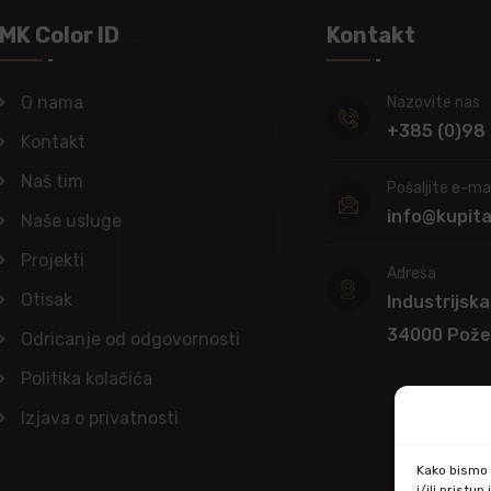
MK Color ID
Kontakt
O nama
Nazovite nas
+385 (0)98
Kontakt
Naš tim
Pošaljite e-mai
info@kupit
Naše usluge
Projekti
Adresa
Otisak
Industrijska
34000 Pož
Odricanje od odgovornosti
Politika kolačića
Izjava o privatnosti
Kako bismo p
i/ili prist