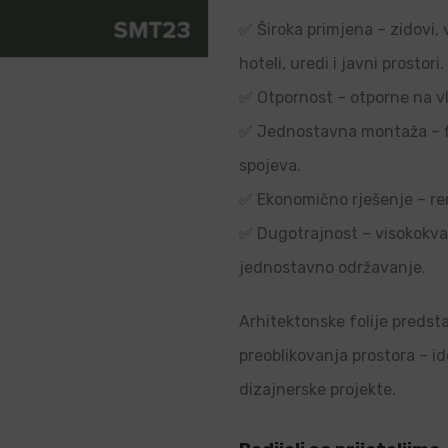
✅ Široka primjena – zidovi, 
hoteli, uredi i javni prostori.
✅ Otpornost – otporne na vl
✅ Jednostavna montaža – flek
spojeva.
✅ Ekonomično rješenje – re
✅ Dugotrajnost – visokokvali
jednostavno održavanje.
Arhitektonske folije predsta
preoblikovanja prostora – i
dizajnerske projekte.