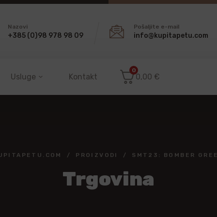
Nazovi
Pošaljite e-mail
+385 (0)98 978 98 09
info@kupitapetu.com
0
Usluge
Kontakt
0,00
€
UPITAPETU.COM
PROIZVODI
SMT23: BOMBER GRE
Trgovina