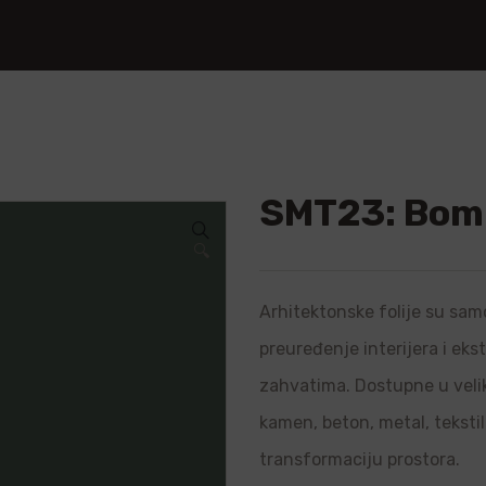
SMT23: Bom
🔍
Arhitektonske folije su samo
preuređenje interijera i ek
zahvatima. Dostupne u velik
kamen, beton, metal, teksti
transformaciju prostora.