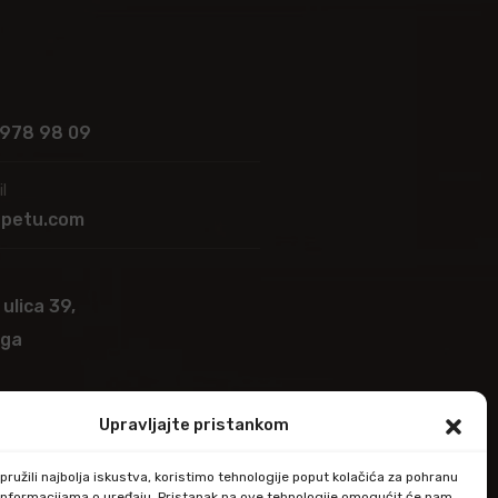
 978 98 09
l
apetu.com
 ulica 39,
ega
Upravljajte pristankom
ružili najbolja iskustva, koristimo tehnologije poput kolačića za pohranu
up informacijama o uređaju. Pristanak na ove tehnologije omogućit će nam