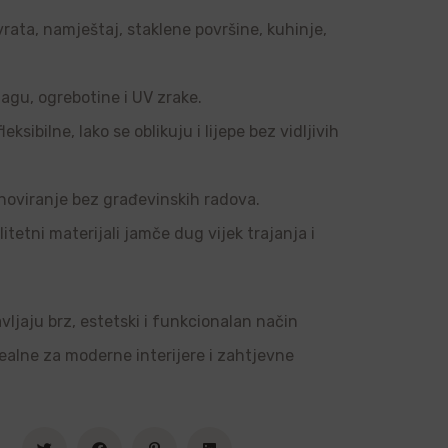
vrata, namještaj, staklene površine, kuhinje,
agu, ogrebotine i UV zrake.
sibilne, lako se oblikuju i lijepe bez vidljivih
noviranje bez građevinskih radova.
tetni materijali jamče dug vijek trajanja i
vljaju brz, estetski i funkcionalan način
dealne za moderne interijere i zahtjevne