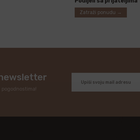
Podijeli sa prijateljima
Zatraži ponudu →
 newsletter
i pogodnostima!