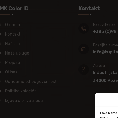
MK Color ID
Kontakt
O nama
Nazovite nas
+385 (0)98
Kontakt
Naš tim
Pošaljite e-mai
info@kupit
Naše usluge
Projekti
Adresa
Otisak
Industrijska
34000 Pož
Odricanje od odgovornosti
Politika kolačića
Izjava o privatnosti
Kako bismo p
i/ili prist