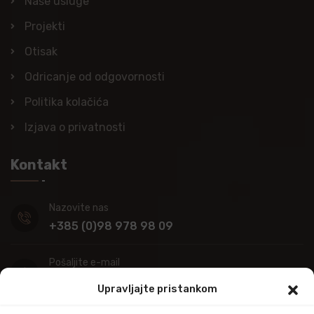
Naše usluge
Projekti
Otisak
Odricanje od odgovornosti
Politika kolačića
Izjava o privatnosti
Kontakt
Nazovite nas
+385 (0)98 978 98 09
Pošaljite e-mail
info@kupitapetu.com
Upravljajte pristankom