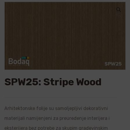
🔍
SPW25: Stripe Wood
Arhitektonske folije su samoljepljivi dekorativni
materijali namijenjeni za preuređenje interijera i
eksterijera bez potrebe za skupim građevinskim