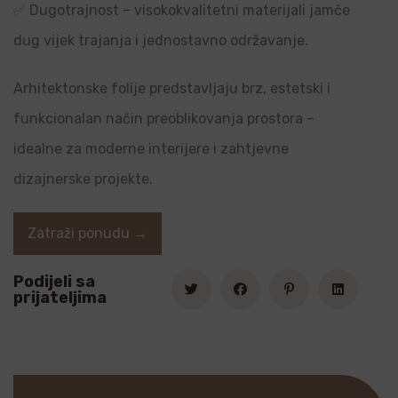
✅ Dugotrajnost – visokokvalitetni materijali jamče
dug vijek trajanja i jednostavno održavanje.
Arhitektonske folije predstavljaju brz, estetski i
funkcionalan način preoblikovanja prostora –
idealne za moderne interijere i zahtjevne
dizajnerske projekte.
Zatraži ponudu →
Podijeli sa
prijateljima