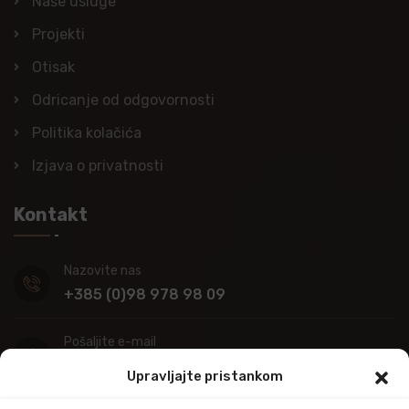
Naše usluge
Projekti
Otisak
Odricanje od odgovornosti
Politika kolačića
Izjava o privatnosti
Kontakt
Nazovite nas
+385 (0)98 978 98 09
Pošaljite e-mail
info@kupitapetu.com
Upravljajte pristankom