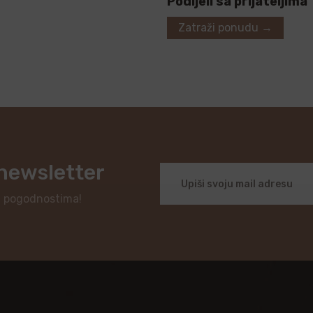
Podijeli sa prijateljima
Zatraži ponudu →
 newsletter
i pogodnostima!