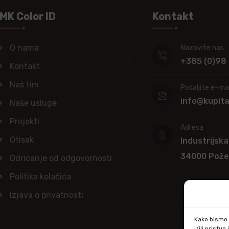
MK Color ID
Kontakt
O nama
Nazovite nas
+385 (0)98
Kontakt
Naš tim
Pošaljite e-mai
info@kupit
Naše usluge
Projekti
Adresa
Otisak
Industrijska
34000 Pož
Odricanje od odgovornosti
Politika kolačića
Izjava o privatnosti
Kako bismo p
i/ili prist