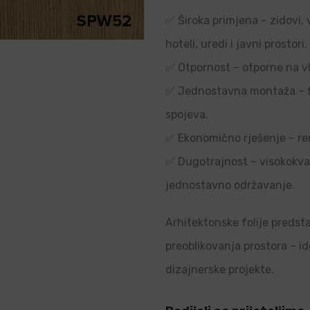
✅ Široka primjena – zidovi, 
hoteli, uredi i javni prostori.
✅ Otpornost – otporne na vl
✅ Jednostavna montaža – flek
spojeva.
✅ Ekonomično rješenje – re
✅ Dugotrajnost – visokokvali
jednostavno održavanje.
Arhitektonske folije predsta
preoblikovanja prostora – i
dizajnerske projekte.