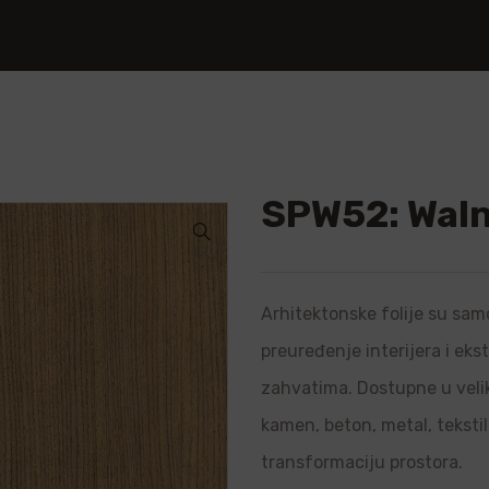
SPW52: Wal
🔍
Arhitektonske folije su samo
preuređenje interijera i ek
zahvatima. Dostupne u velik
kamen, beton, metal, teksti
transformaciju prostora.