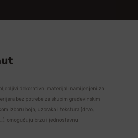
nut
ljepljivi dekorativni materijali namijenjeni za
sterijera bez potrebe za skupim građevinskim
om izboru boja, uzoraka i tekstura (drvo,
l…), omogućuju brzu i jednostavnu