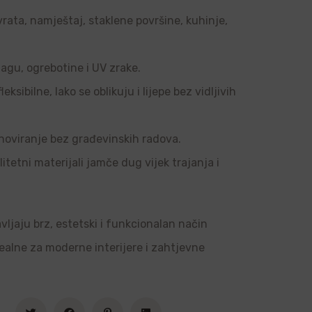
vrata, namještaj, staklene površine, kuhinje,
agu, ogrebotine i UV zrake.
sibilne, lako se oblikuju i lijepe bez vidljivih
noviranje bez građevinskih radova.
tetni materijali jamče dug vijek trajanja i
vljaju brz, estetski i funkcionalan način
dealne za moderne interijere i zahtjevne