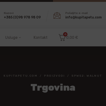
Nazovi
Pošaljite e-mail
+385 (0)98 978 98 09
info@kupitapetu.com
0
Usluge
Kontakt
0,00
€
KUPITAPETU.COM
PROIZVODI
SPW52: WALNUT
Trgovina