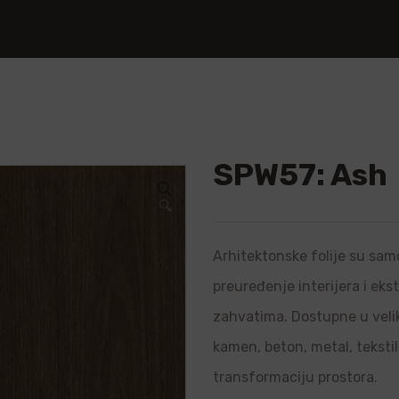
SPW57: Ash
🔍
Arhitektonske folije su samo
preuređenje interijera i ek
zahvatima. Dostupne u velik
kamen, beton, metal, teksti
transformaciju prostora.