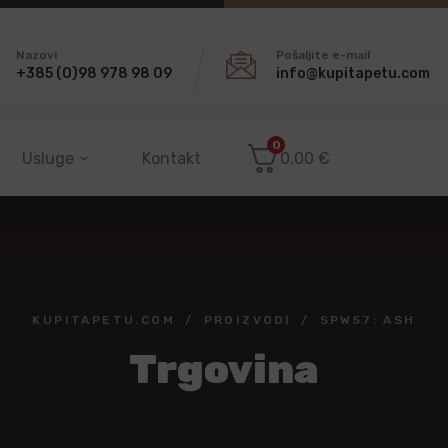
Nazovi
Pošaljite e-mail
+385 (0)98 978 98 09
info@kupitapetu.com
0
Usluge
Kontakt
0,00
€
KUPITAPETU.COM
PROIZVODI
SPW57: ASH
Trgovina