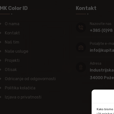
MK Color ID
Kontakt
O nama
Nazovite nas
+385 (0)98
Kontakt
Naš tim
Pošaljite e-mai
info@kupit
Naše usluge
Projekti
Adresa
Otisak
Industrijska
34000 Pož
Odricanje od odgovornosti
Politika kolačića
Izjava o privatnosti
Kako bismo p
i/ili prist