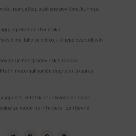
vrata, namještaj, staklene površine, kuhinje,
agu, ogrebotine i UV zrake.
sibilne, lako se oblikuju i lijepe bez vidljivih
noviranje bez građevinskih radova.
tetni materijali jamče dug vijek trajanja i
vljaju brz, estetski i funkcionalan način
dealne za moderne interijere i zahtjevne