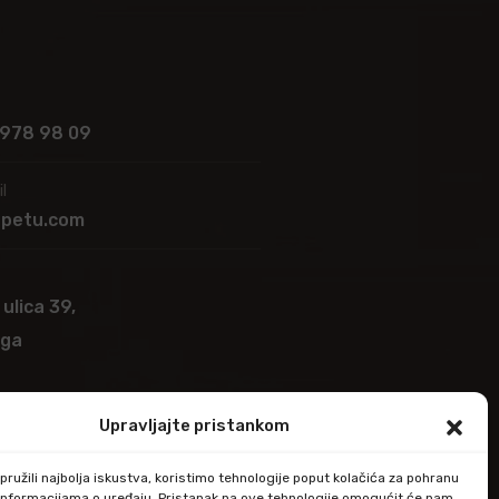
 978 98 09
l
apetu.com
 ulica 39,
ega
Upravljajte pristankom
ružili najbolja iskustva, koristimo tehnologije poput kolačića za pohranu
up informacijama o uređaju. Pristanak na ove tehnologije omogućit će nam