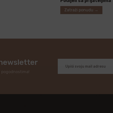
Podijeli sa prijateljima
Zatraži ponudu →
 newsletter
i pogodnostima!