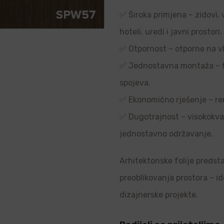
✅ Široka primjena – zidovi, 
hoteli, uredi i javni prostori.
✅ Otpornost – otporne na vl
✅ Jednostavna montaža – flek
spojeva.
✅ Ekonomično rješenje – re
✅ Dugotrajnost – visokokvali
jednostavno održavanje.
Arhitektonske folije predsta
preoblikovanja prostora – i
dizajnerske projekte.