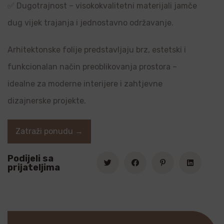
✅ Dugotrajnost – visokokvalitetni materijali jamče
dug vijek trajanja i jednostavno održavanje.
Arhitektonske folije predstavljaju brz, estetski i
funkcionalan način preoblikovanja prostora –
idealne za moderne interijere i zahtjevne
dizajnerske projekte.
Zatraži ponudu →
Podijeli sa
prijateljima