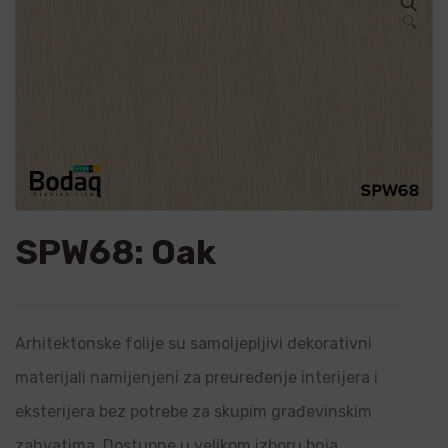
🔍
SPW68: Oak
Arhitektonske folije su samoljepljivi dekorativni
materijali namijenjeni za preuređenje interijera i
eksterijera bez potrebe za skupim građevinskim
zahvatima. Dostupne u velikom izboru boja,