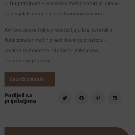
✅ Dugotrajnost – visokokvalitetni materijali jamče
dug vijek trajanja i jednostavno održavanje.
Arhitektonske folije predstavljaju brz, estetski i
funkcionalan način preoblikovanja prostora –
idealne za moderne interijere i zahtjevne
dizajnerske projekte.
Zatraži ponudu →
Podijeli sa
prijateljima