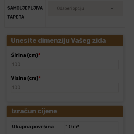
SAMOLJEPLJIVA
TAPETA
Unesite dimenziju Vašeg zida
Širina (cm)
*
Visina (cm)
*
Izračun cijene
Ukupna površina
1.0 m²