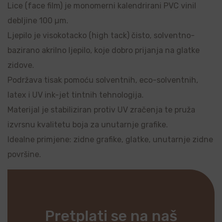
Lice (face film) je monomerni kalendrirani PVC vinil
debljine 100 µm.
Ljepilo je visokotacko (high tack) čisto, solventno-
bazirano akrilno ljepilo, koje dobro prijanja na glatke
zidove.
Podržava tisak pomoću solventnih, eco-solventnih,
latex i UV ink-jet tintnih tehnologija.
Materijal je stabiliziran protiv UV zračenja te pruža
izvrsnu kvalitetu boja za unutarnje grafike.
Idealne primjene: zidne grafike, glatke, unutarnje zidne
površine.
Pretplati se na naš