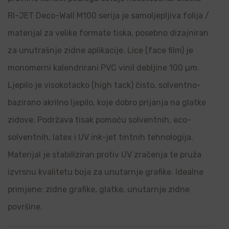
RI-JET Deco-Wall M100 serija je samoljepljiva folija /
materijal za velike formate tiska, posebno dizajniran
za unutrašnje zidne aplikacije. Lice (face film) je
monomerni kalendrirani PVC vinil debljine 100 µm.
Ljepilo je visokotacko (high tack) čisto, solventno-
bazirano akrilno ljepilo, koje dobro prijanja na glatke
zidove. Podržava tisak pomoću solventnih, eco-
solventnih, latex i UV ink-jet tintnih tehnologija.
Materijal je stabiliziran protiv UV zračenja te pruža
izvrsnu kvalitetu boja za unutarnje grafike. Idealne
primjene: zidne grafike, glatke, unutarnje zidne
površine.