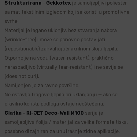
Strukturirana – Gekkotex
je samoljepljivi poliester
sa mat tekstilnim izgledom koji se koristi u promotivne
svrhe.
Materijal je lagano uklonjiv, bez stvaranja nabora
(wrinkle-free) i može se ponovno postavljati
(repositionable) zahvaljujući akrilnom sloju ljepila.
Otporno je na vodu (water-resistant), praktično
neraspadljivo (virtually tear-resistant) i ne savija se
(does not curl).
Namijenjen je za ravne površine.
Ne ostavlja tragove ljepila pri uklanjanju — ako se
pravilno koristi, podloga ostaje neoštećena.
Glatka – RI-JET Deco-Wall M100
serija je
samoljepljiva folija / materijal za velike formate tiska,
posebno dizajniran za unutrašnje zidne aplikacije.