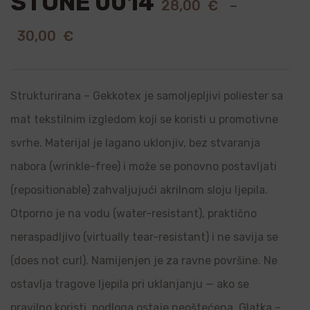
STONE 0014
28,00
€
–
30,00
€
Strukturirana – Gekkotex je samoljepljivi poliester sa
mat tekstilnim izgledom koji se koristi u promotivne
svrhe. Materijal je lagano uklonjiv, bez stvaranja
nabora (wrinkle-free) i može se ponovno postavljati
(repositionable) zahvaljujući akrilnom sloju ljepila.
Otporno je na vodu (water-resistant), praktično
neraspadljivo (virtually tear-resistant) i ne savija se
(does not curl). Namijenjen je za ravne površine. Ne
ostavlja tragove ljepila pri uklanjanju — ako se
pravilno koristi, podloga ostaje neoštećena. Glatka –