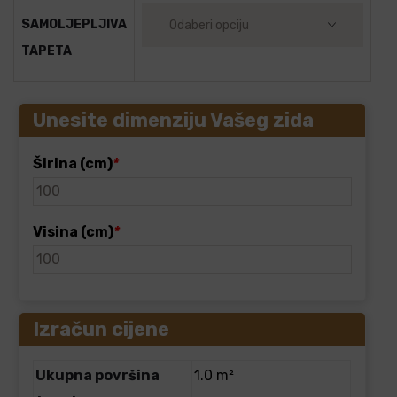
SAMOLJEPLJIVA
TAPETA
Unesite dimenziju Vašeg zida
Širina (cm)
*
Visina (cm)
*
Izračun cijene
Ukupna površina
1.0 m²