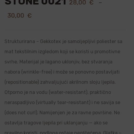
STONE 0021
28,00
€
–
30,00
€
Strukturirana – Gekkotex je samoljepljivi poliester sa
mat tekstilnim izgledom koji se koristi u promotivne
svrhe. Materijal je lagano uklonjiv, bez stvaranja
nabora (wrinkle-free) i može se ponovno postavljati
(repositionable) zahvaljujući akrilnom sloju ljepila.
Otporno je na vodu (water-resistant), praktično
neraspadljivo (virtually tear-resistant) i ne savija se
(does not curl). Namijenjen je za ravne površine. Ne
ostavlja tragove ljepila pri uklanjanju — ako se
pravilno koristi, podloga ostaje neoštećena. Glatka –