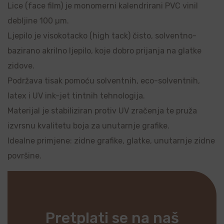
Lice (face film) je monomerni kalendrirani PVC vinil
debljine 100 µm.
Ljepilo je visokotacko (high tack) čisto, solventno-
bazirano akrilno ljepilo, koje dobro prijanja na glatke
zidove.
Podržava tisak pomoću solventnih, eco-solventnih,
latex i UV ink-jet tintnih tehnologija.
Materijal je stabiliziran protiv UV zračenja te pruža
izvrsnu kvalitetu boja za unutarnje grafike.
Idealne primjene: zidne grafike, glatke, unutarnje zidne
površine.
Pretplati se na naš