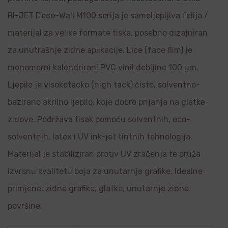
RI-JET Deco-Wall M100 serija je samoljepljiva folija /
materijal za velike formate tiska, posebno dizajniran
za unutrašnje zidne aplikacije. Lice (face film) je
monomerni kalendrirani PVC vinil debljine 100 µm.
Ljepilo je visokotacko (high tack) čisto, solventno-
bazirano akrilno ljepilo, koje dobro prijanja na glatke
zidove. Podržava tisak pomoću solventnih, eco-
solventnih, latex i UV ink-jet tintnih tehnologija.
Materijal je stabiliziran protiv UV zračenja te pruža
izvrsnu kvalitetu boja za unutarnje grafike. Idealne
primjene: zidne grafike, glatke, unutarnje zidne
površine.