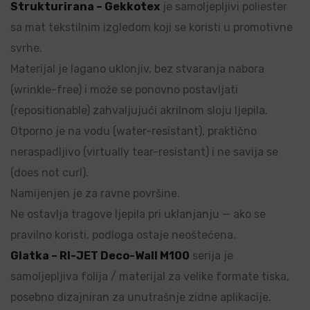
Strukturirana – Gekkotex
je samoljepljivi poliester
sa mat tekstilnim izgledom koji se koristi u promotivne
svrhe.
Materijal je lagano uklonjiv, bez stvaranja nabora
(wrinkle-free) i može se ponovno postavljati
(repositionable) zahvaljujući akrilnom sloju ljepila.
Otporno je na vodu (water-resistant), praktično
neraspadljivo (virtually tear-resistant) i ne savija se
(does not curl).
Namijenjen je za ravne površine.
Ne ostavlja tragove ljepila pri uklanjanju — ako se
pravilno koristi, podloga ostaje neoštećena.
Glatka – RI-JET Deco-Wall M100
serija je
samoljepljiva folija / materijal za velike formate tiska,
posebno dizajniran za unutrašnje zidne aplikacije.