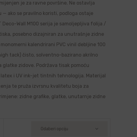
amijenjen je za ravne površine. Ne ostavlja
u — ako se pravilno koristi, podloga ostaje
Deco-Wall M100 serija je samoljepljiva folija /
 tiska, posebno dizajniran za unutrašnje zidne
je monomerni kalendrirani PVC vinil debljine 100
high tack) čisto, solventno-bazirano akrilno
 na glatke zidove. Podržava tisak pomoću
latex i UV ink-jet tintnih tehnologija. Materijal
ačenja te pruža izvrsnu kvalitetu boja za
rimjene: zidne grafike, glatke, unutarnje zidne