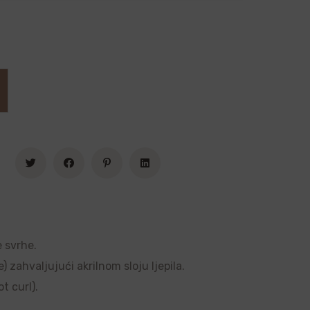
e svrhe.
 zahvaljujući akrilnom sloju ljepila.
t curl).