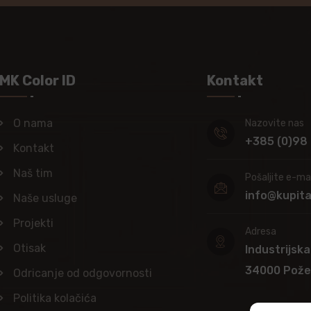
MK Color ID
Kontakt
O nama
Nazovite nas
+385 (0)98
Kontakt
Naš tim
Pošaljite e-mai
info@kupit
Naše usluge
Projekti
Adresa
Otisak
Industrijska
34000 Pož
Odricanje od odgovornosti
Politika kolačića