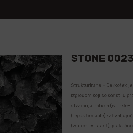
STONE 002
🔍
Strukturirana – Gekkotex je 
izgledom koji se koristi u p
stvaranja nabora (wrinkle-f
(repositionable) zahvaljujuć
(water-resistant), praktično 