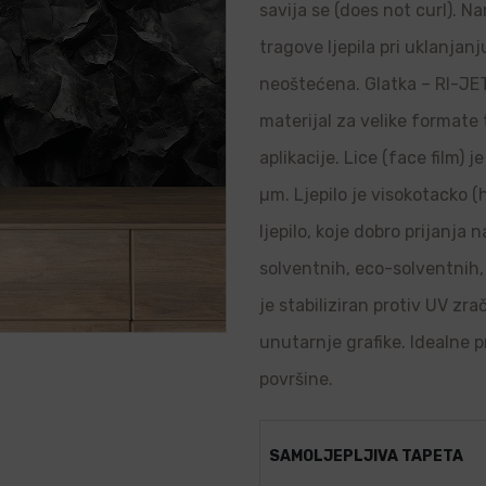
savija se (does not curl). N
tragove ljepila pri uklanjanj
neoštećena. Glatka – RI-JET 
materijal za velike formate
aplikacije. Lice (face film) 
µm. Ljepilo je visokotacko (
ljepilo, koje dobro prijanja
solventnih, eco-solventnih, 
je stabiliziran protiv UV zr
unutarnje grafike. Idealne p
površine.
SAMOLJEPLJIVA TAPETA