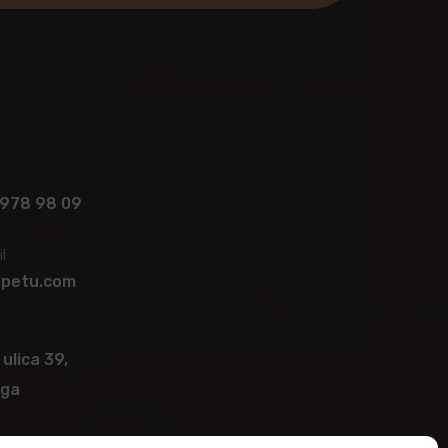
 978 98 09
l
apetu.com
 ulica 39,
ega