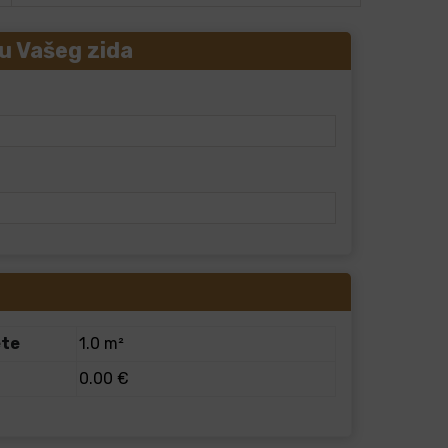
u Vašeg zida
ete
1.0 m²
0.00 €