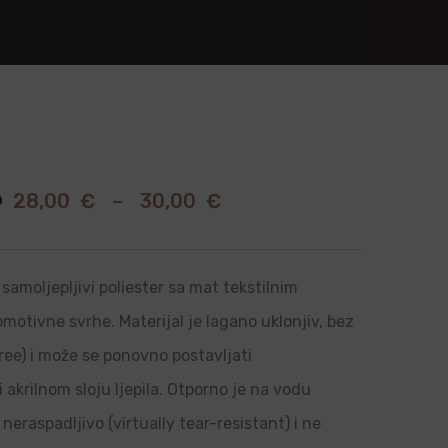
3
28,00
€
–
30,00
€
samoljepljivi poliester sa mat tekstilnim
romotivne svrhe. Materijal je lagano uklonjiv, bez
ree) i može se ponovno postavljati
i akrilnom sloju ljepila. Otporno je na vodu
neraspadljivo (virtually tear-resistant) i ne