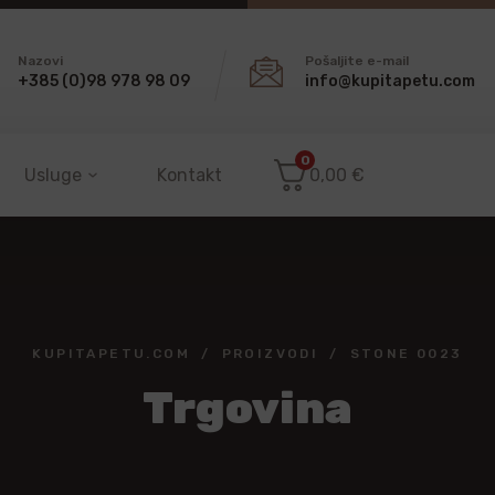
Nazovi
Pošaljite e-mail
+385 (0)98 978 98 09
info@kupitapetu.com
0
Usluge
Kontakt
0,00
€
KUPITAPETU.COM
PROIZVODI
STONE 0023
Trgovina