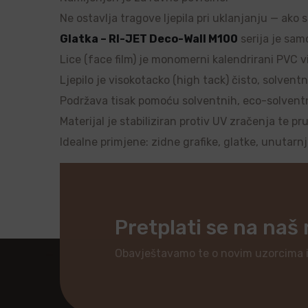
Ne ostavlja tragove ljepila pri uklanjanju — ako 
Glatka – RI-JET Deco-Wall M100
serija je samo
Lice (face film) je monomerni kalendrirani PVC vi
Ljepilo je visokotacko (high tack) čisto, solventn
Podržava tisak pomoću solventnih, eco-solventnih
Materijal je stabiliziran protiv UV zračenja te pr
Idealne primjene: zidne grafike, glatke, unutarn
Pretplati se na naš
Obavještavamo te o novim uzorcima 