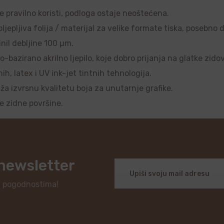
se pravilno koristi, podloga ostaje neoštećena.
ljepljiva folija / materijal za velike formate tiska, posebno 
nil debljine 100 µm.
o-bazirano akrilno ljepilo, koje dobro prijanja na glatke zido
, latex i UV ink-jet tintnih tehnologija.
uža izvrsnu kvalitetu boja za unutarnje grafike.
je zidne površine.
 newsletter
i pogodnostima!