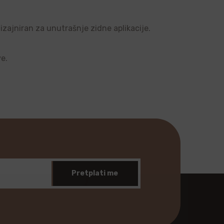
dizajniran za unutrašnje zidne aplikacije.
ve.
Pretplati me