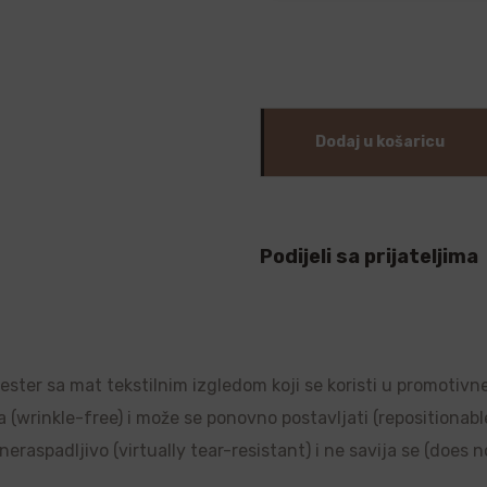
Dodaj u košaricu
Podijeli sa prijateljima
liester sa mat tekstilnim izgledom koji se koristi u promotivn
a (wrinkle-free) i može se ponovno postavljati (repositionable)
raspadljivo (virtually tear-resistant) i ne savija se (does no