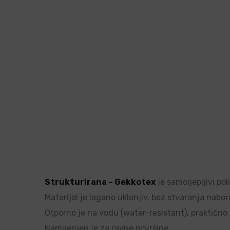
Strukturirana – Gekkotex
je samoljepljivi po
Materijal je lagano uklonjiv, bez stvaranja nabor
Otporno je na vodu (water-resistant), praktično ne
Namijenjen je za ravne površine.