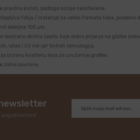
se pravilno koristi, podloga ostaje neoštećena.
ljepljiva folija / materijal za velike formate tiska, posebno 
nil debljine 100 µm.
o-bazirano akrilno ljepilo, koje dobro prijanja na glatke zido
, latex i UV ink-jet tintnih tehnologija.
uža izvrsnu kvalitetu boja za unutarnje grafike.
je zidne površine.
 newsletter
i pogodnostima!