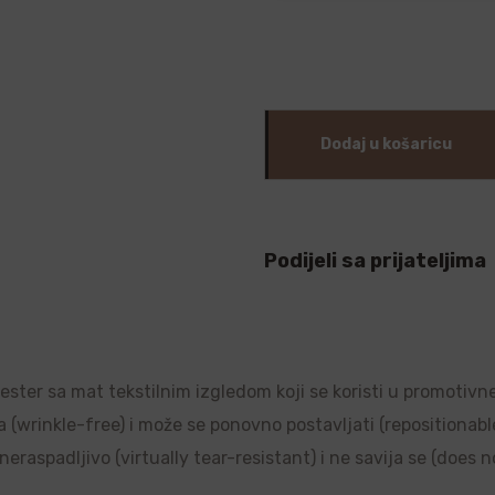
Dodaj u košaricu
Podijeli sa prijateljima
liester sa mat tekstilnim izgledom koji se koristi u promotivn
a (wrinkle-free) i može se ponovno postavljati (repositionable)
raspadljivo (virtually tear-resistant) i ne savija se (does no