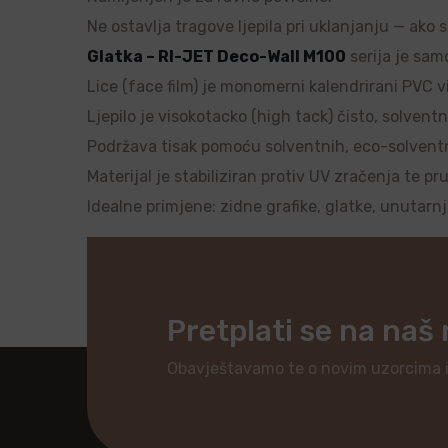
Ne ostavlja tragove ljepila pri uklanjanju — ako 
Glatka – RI-JET Deco-Wall M100
serija je samo
Lice (face film) je monomerni kalendrirani PVC vi
Ljepilo je visokotacko (high tack) čisto, solventn
Podržava tisak pomoću solventnih, eco-solventnih
Materijal je stabiliziran protiv UV zračenja te pr
Idealne primjene: zidne grafike, glatke, unutarn
Pretplati se na naš
Obavještavamo te o novim uzorcima 