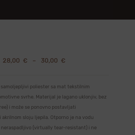
28,00
€
–
30,00
€
samoljepljivi poliester sa mat tekstilnim
romotivne svrhe. Materijal je lagano uklonjiv, bez
ree) i može se ponovno postavljati
i akrilnom sloju ljepila. Otporno je na vodu
neraspadljivo (virtually tear-resistant) i ne