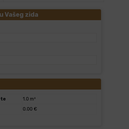
u Vašeg zida
ete
1.0 m²
0.00 €