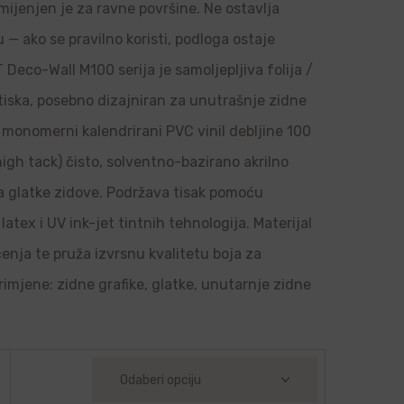
amijenjen je za ravne površine. Ne ostavlja
u — ako se pravilno koristi, podloga ostaje
Deco-Wall M100 serija je samoljepljiva folija /
 tiska, posebno dizajniran za unutrašnje zidne
je monomerni kalendrirani PVC vinil debljine 100
high tack) čisto, solventno-bazirano akrilno
 na glatke zidove. Podržava tisak pomoću
latex i UV ink-jet tintnih tehnologija. Materijal
ačenja te pruža izvrsnu kvalitetu boja za
rimjene: zidne grafike, glatke, unutarnje zidne