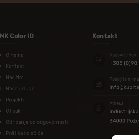
MK Color ID
Kontakt
O nama
Nazovite nas
+385 (0)98
Kontakt
Naš tim
Pošaljite e-mai
info@kupit
Naše usluge
Projekti
Adresa
Otisak
Industrijska
34000 Pož
Odricanje od odgovornosti
Politika kolačića