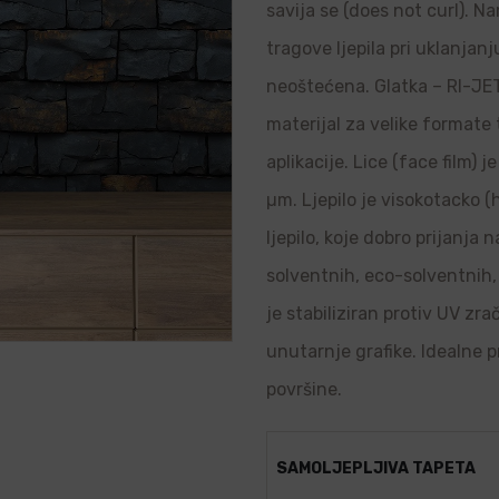
savija se (does not curl). N
tragove ljepila pri uklanjanj
neoštećena. Glatka – RI-JET 
materijal za velike formate
aplikacije. Lice (face film) 
µm. Ljepilo je visokotacko (
ljepilo, koje dobro prijanja
solventnih, eco-solventnih, 
je stabiliziran protiv UV zr
unutarnje grafike. Idealne p
površine.
SAMOLJEPLJIVA TAPETA