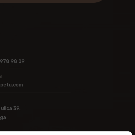
 978 98 09
l
apetu.com
 ulica 39,
ega