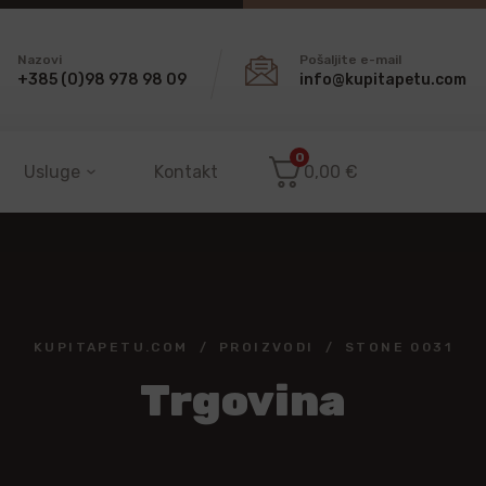
Nazovi
Pošaljite e-mail
+385 (0)98 978 98 09
info@kupitapetu.com
0
Usluge
Kontakt
0,00
€
KUPITAPETU.COM
PROIZVODI
STONE 0031
Trgovina