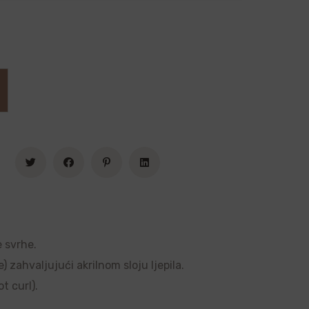
e svrhe.
 zahvaljujući akrilnom sloju ljepila.
t curl).