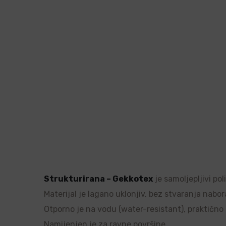
Strukturirana – Gekkotex
je samoljepljivi po
Materijal je lagano uklonjiv, bez stvaranja nabor
Otporno je na vodu (water-resistant), praktično ne
Namijenjen je za ravne površine.