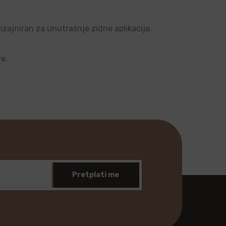
dizajniran za unutrašnje zidne aplikacije.
ve.
Pretplati me