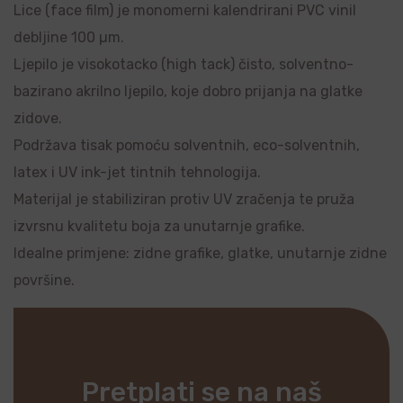
Lice (face film) je monomerni kalendrirani PVC vinil
debljine 100 µm.
Ljepilo je visokotacko (high tack) čisto, solventno-
bazirano akrilno ljepilo, koje dobro prijanja na glatke
zidove.
Podržava tisak pomoću solventnih, eco-solventnih,
latex i UV ink-jet tintnih tehnologija.
Materijal je stabiliziran protiv UV zračenja te pruža
izvrsnu kvalitetu boja za unutarnje grafike.
Idealne primjene: zidne grafike, glatke, unutarnje zidne
površine.
Pretplati se na naš