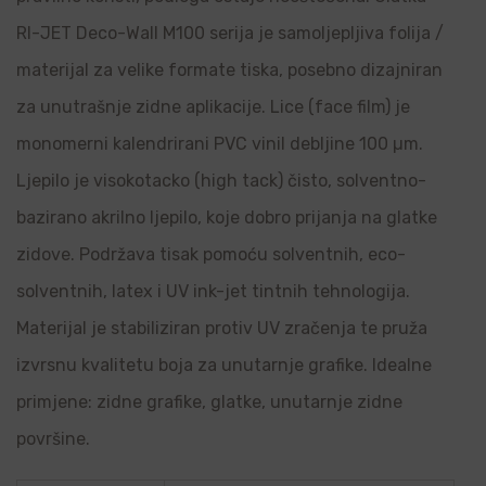
RI-JET Deco-Wall M100 serija je samoljepljiva folija /
materijal za velike formate tiska, posebno dizajniran
za unutrašnje zidne aplikacije. Lice (face film) je
monomerni kalendrirani PVC vinil debljine 100 µm.
Ljepilo je visokotacko (high tack) čisto, solventno-
bazirano akrilno ljepilo, koje dobro prijanja na glatke
zidove. Podržava tisak pomoću solventnih, eco-
solventnih, latex i UV ink-jet tintnih tehnologija.
Materijal je stabiliziran protiv UV zračenja te pruža
izvrsnu kvalitetu boja za unutarnje grafike. Idealne
primjene: zidne grafike, glatke, unutarnje zidne
površine.