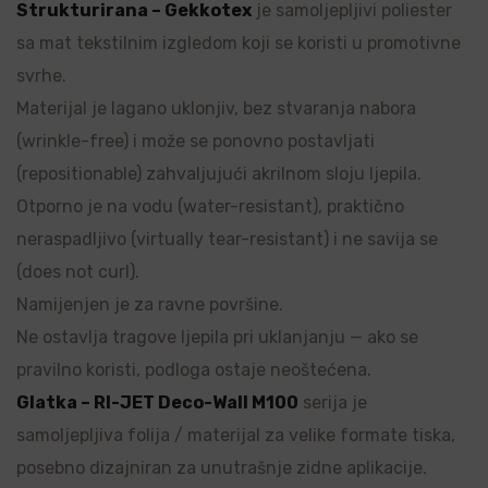
Strukturirana – Gekkotex
je samoljepljivi poliester
sa mat tekstilnim izgledom koji se koristi u promotivne
svrhe.
Materijal je lagano uklonjiv, bez stvaranja nabora
(wrinkle-free) i može se ponovno postavljati
(repositionable) zahvaljujući akrilnom sloju ljepila.
Otporno je na vodu (water-resistant), praktično
neraspadljivo (virtually tear-resistant) i ne savija se
(does not curl).
Namijenjen je za ravne površine.
Ne ostavlja tragove ljepila pri uklanjanju — ako se
pravilno koristi, podloga ostaje neoštećena.
Glatka – RI-JET Deco-Wall M100
serija je
samoljepljiva folija / materijal za velike formate tiska,
posebno dizajniran za unutrašnje zidne aplikacije.