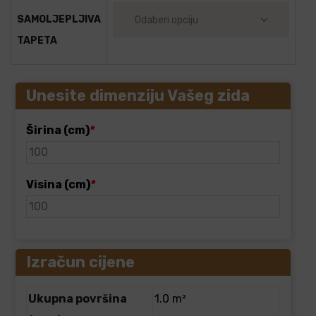
SAMOLJEPLJIVA
TAPETA
Unesite dimenziju Vašeg zida
Širina (cm)
*
Visina (cm)
*
Izračun cijene
Ukupna površina
1.0 m²