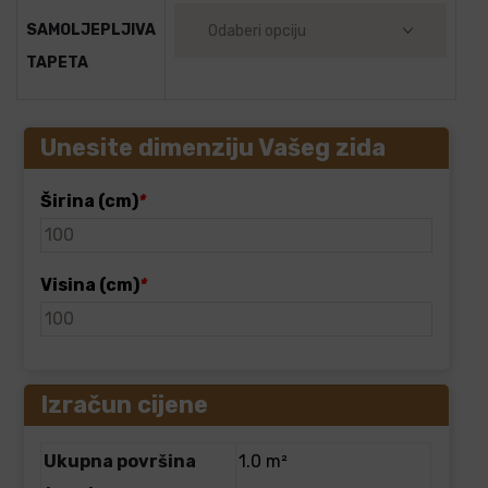
SAMOLJEPLJIVA
TAPETA
Unesite dimenziju Vašeg zida
Širina (cm)
*
Visina (cm)
*
Izračun cijene
Ukupna površina
1.0 m²