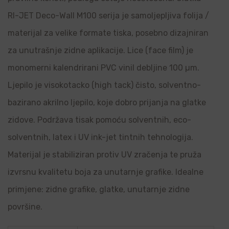
RI-JET Deco-Wall M100 serija je samoljepljiva folija /
materijal za velike formate tiska, posebno dizajniran
za unutrašnje zidne aplikacije. Lice (face film) je
monomerni kalendrirani PVC vinil debljine 100 µm.
Ljepilo je visokotacko (high tack) čisto, solventno-
bazirano akrilno ljepilo, koje dobro prijanja na glatke
zidove. Podržava tisak pomoću solventnih, eco-
solventnih, latex i UV ink-jet tintnih tehnologija.
Materijal je stabiliziran protiv UV zračenja te pruža
izvrsnu kvalitetu boja za unutarnje grafike. Idealne
primjene: zidne grafike, glatke, unutarnje zidne
površine.