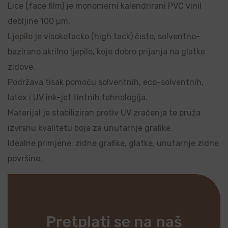
Lice (face film) je monomerni kalendrirani PVC vinil
debljine 100 µm.
Ljepilo je visokotacko (high tack) čisto, solventno-
bazirano akrilno ljepilo, koje dobro prijanja na glatke
zidove.
Podržava tisak pomoću solventnih, eco-solventnih,
latex i UV ink-jet tintnih tehnologija.
Materijal je stabiliziran protiv UV zračenja te pruža
izvrsnu kvalitetu boja za unutarnje grafike.
Idealne primjene: zidne grafike, glatke, unutarnje zidne
površine.
Pretplati se na naš