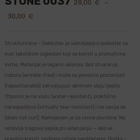
STONE 0037
28,00
€
–
30,00
€
Strukturirana – Gekkotex je samoljepljivi poliester sa
mat tekstilnim izgledom koji se koristi u promotivne
svrhe. Materijal je lagano uklonjiv, bez stvaranja
nabora (wrinkle-free) i može se ponovno postavljati
(repositionable) zahvaljujući akrilnom sloju ljepila.
Otporno je na vodu (water-resistant), praktično
neraspadljivo (virtually tear-resistant) i ne savija se
(does not curl). Namijenjen je za ravne površine. Ne
ostavlja tragove ljepila pri uklanjanju — ako se
pravilno koristi, podloga ostaje neoštećena. Glatka –