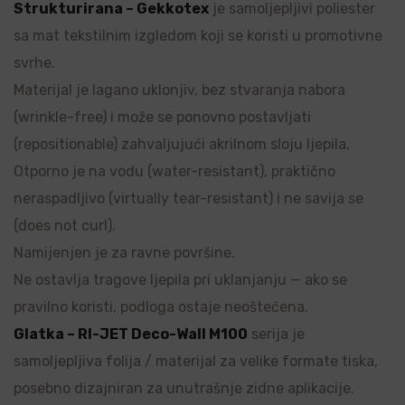
Strukturirana – Gekkotex
je samoljepljivi poliester
sa mat tekstilnim izgledom koji se koristi u promotivne
svrhe.
Materijal je lagano uklonjiv, bez stvaranja nabora
(wrinkle-free) i može se ponovno postavljati
(repositionable) zahvaljujući akrilnom sloju ljepila.
Otporno je na vodu (water-resistant), praktično
neraspadljivo (virtually tear-resistant) i ne savija se
(does not curl).
Namijenjen je za ravne površine.
Ne ostavlja tragove ljepila pri uklanjanju — ako se
pravilno koristi, podloga ostaje neoštećena.
Glatka – RI-JET Deco-Wall M100
serija je
samoljepljiva folija / materijal za velike formate tiska,
posebno dizajniran za unutrašnje zidne aplikacije.