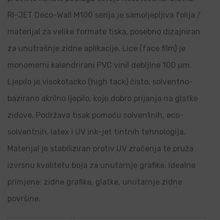
RI-JET Deco-Wall M100 serija je samoljepljiva folija /
materijal za velike formate tiska, posebno dizajniran
za unutrašnje zidne aplikacije. Lice (face film) je
monomerni kalendrirani PVC vinil debljine 100 µm.
Ljepilo je visokotacko (high tack) čisto, solventno-
bazirano akrilno ljepilo, koje dobro prijanja na glatke
zidove. Podržava tisak pomoću solventnih, eco-
solventnih, latex i UV ink-jet tintnih tehnologija.
Materijal je stabiliziran protiv UV zračenja te pruža
izvrsnu kvalitetu boja za unutarnje grafike. Idealne
primjene: zidne grafike, glatke, unutarnje zidne
površine.