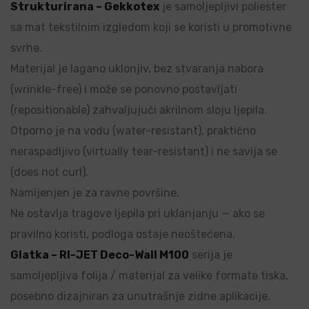
Strukturirana – Gekkotex
je samoljepljivi poliester
sa mat tekstilnim izgledom koji se koristi u promotivne
svrhe.
Materijal je lagano uklonjiv, bez stvaranja nabora
(wrinkle-free) i može se ponovno postavljati
(repositionable) zahvaljujući akrilnom sloju ljepila.
Otporno je na vodu (water-resistant), praktično
neraspadljivo (virtually tear-resistant) i ne savija se
(does not curl).
Namijenjen je za ravne površine.
Ne ostavlja tragove ljepila pri uklanjanju — ako se
pravilno koristi, podloga ostaje neoštećena.
Glatka – RI-JET Deco-Wall M100
serija je
samoljepljiva folija / materijal za velike formate tiska,
posebno dizajniran za unutrašnje zidne aplikacije.