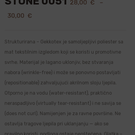
STONE 0051
28,00
€
–
30,00
€
Strukturirana – Gekkotex je samoljepljivi poliester sa
mat tekstilnim izgledom koji se koristi u promotivne
svrhe. Materijal je lagano uklonjiv, bez stvaranja
nabora (wrinkle-free) i može se ponovno postavljati
(repositionable) zahvaljujući akrilnom sloju ljepila.
Otporno je na vodu (water-resistant), praktično
neraspadljivo (virtually tear-resistant) i ne savija se
(does not curl). Namijenjen je za ravne površine. Ne
ostavlja tragove ljepila pri uklanjanju — ako se
pravilno koristi, podloga ostaje neoštećena. Glatka –