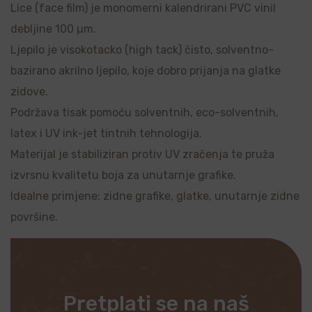
Lice (face film) je monomerni kalendrirani PVC vinil
debljine 100 µm.
Ljepilo je visokotacko (high tack) čisto, solventno-
bazirano akrilno ljepilo, koje dobro prijanja na glatke
zidove.
Podržava tisak pomoću solventnih, eco-solventnih,
latex i UV ink-jet tintnih tehnologija.
Materijal je stabiliziran protiv UV zračenja te pruža
izvrsnu kvalitetu boja za unutarnje grafike.
Idealne primjene: zidne grafike, glatke, unutarnje zidne
površine.
Pretplati se na naš