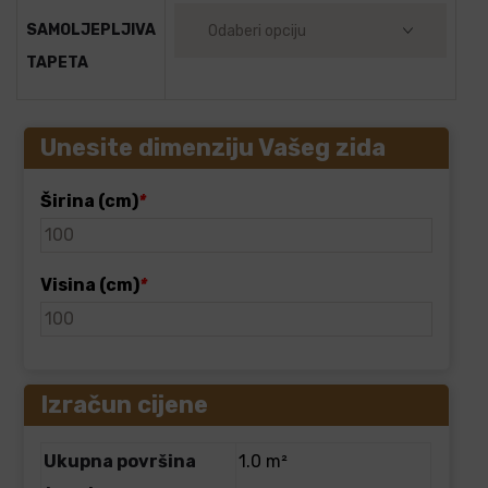
SAMOLJEPLJIVA
TAPETA
Unesite dimenziju Vašeg zida
Širina (cm)
*
Visina (cm)
*
Izračun cijene
Ukupna površina
1.0 m²