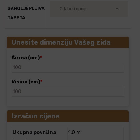
SAMOLJEPLJIVA
TAPETA
Unesite dimenziju Vašeg zida
Širina (cm)
*
Visina (cm)
*
Izračun cijene
Ukupna površina
1.0 m²