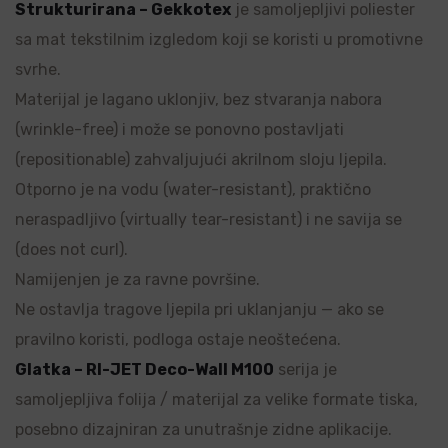
Strukturirana – Gekkotex
je samoljepljivi poliester
sa mat tekstilnim izgledom koji se koristi u promotivne
svrhe.
Materijal je lagano uklonjiv, bez stvaranja nabora
(wrinkle-free) i može se ponovno postavljati
(repositionable) zahvaljujući akrilnom sloju ljepila.
Otporno je na vodu (water-resistant), praktično
neraspadljivo (virtually tear-resistant) i ne savija se
(does not curl).
Namijenjen je za ravne površine.
Ne ostavlja tragove ljepila pri uklanjanju — ako se
pravilno koristi, podloga ostaje neoštećena.
Glatka – RI-JET Deco-Wall M100
serija je
samoljepljiva folija / materijal za velike formate tiska,
posebno dizajniran za unutrašnje zidne aplikacije.