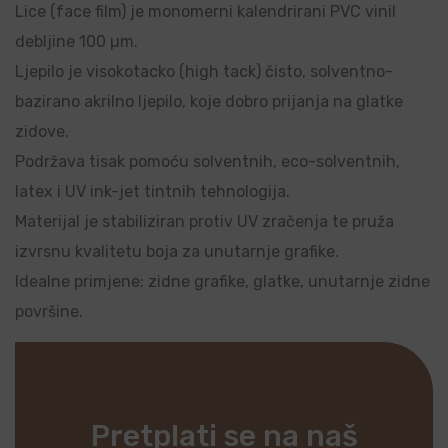
Lice (face film) je monomerni kalendrirani PVC vinil
debljine 100 µm.
Ljepilo je visokotacko (high tack) čisto, solventno-
bazirano akrilno ljepilo, koje dobro prijanja na glatke
zidove.
Podržava tisak pomoću solventnih, eco-solventnih,
latex i UV ink-jet tintnih tehnologija.
Materijal je stabiliziran protiv UV zračenja te pruža
izvrsnu kvalitetu boja za unutarnje grafike.
Idealne primjene: zidne grafike, glatke, unutarnje zidne
površine.
Pretplati se na naš