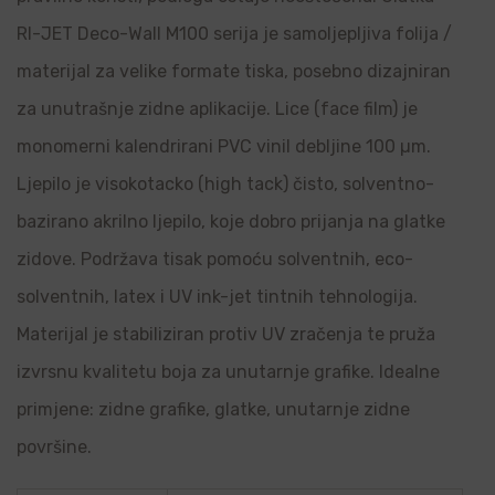
RI-JET Deco-Wall M100 serija je samoljepljiva folija /
materijal za velike formate tiska, posebno dizajniran
za unutrašnje zidne aplikacije. Lice (face film) je
monomerni kalendrirani PVC vinil debljine 100 µm.
Ljepilo je visokotacko (high tack) čisto, solventno-
bazirano akrilno ljepilo, koje dobro prijanja na glatke
zidove. Podržava tisak pomoću solventnih, eco-
solventnih, latex i UV ink-jet tintnih tehnologija.
Materijal je stabiliziran protiv UV zračenja te pruža
izvrsnu kvalitetu boja za unutarnje grafike. Idealne
primjene: zidne grafike, glatke, unutarnje zidne
površine.