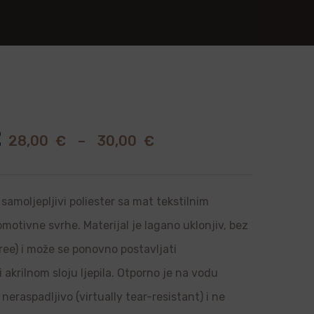
2
28,00
€
–
30,00
€
samoljepljivi poliester sa mat tekstilnim
romotivne svrhe. Materijal je lagano uklonjiv, bez
ree) i može se ponovno postavljati
i akrilnom sloju ljepila. Otporno je na vodu
neraspadljivo (virtually tear-resistant) i ne