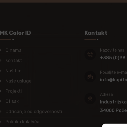
MK Color ID
Kontakt
O nama
Nazovite nas
+385 (0)98
Kontakt
Naš tim
Pošaljite e-mai
info@kupit
Naše usluge
Projekti
Adresa
Otisak
Industrijska
34000 Pož
Odricanje od odgovornosti
Politika kolačića