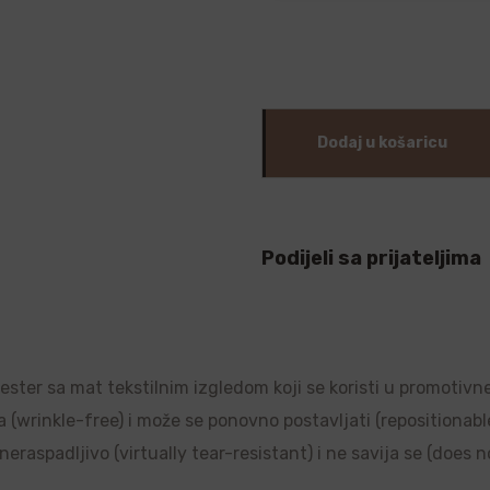
Dodaj u košaricu
Podijeli sa prijateljima
liester sa mat tekstilnim izgledom koji se koristi u promotivn
a (wrinkle-free) i može se ponovno postavljati (repositionable)
raspadljivo (virtually tear-resistant) i ne savija se (does no