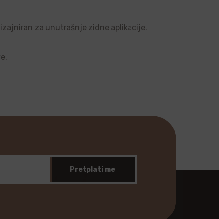
dizajniran za unutrašnje zidne aplikacije.
ve.
Pretplati me