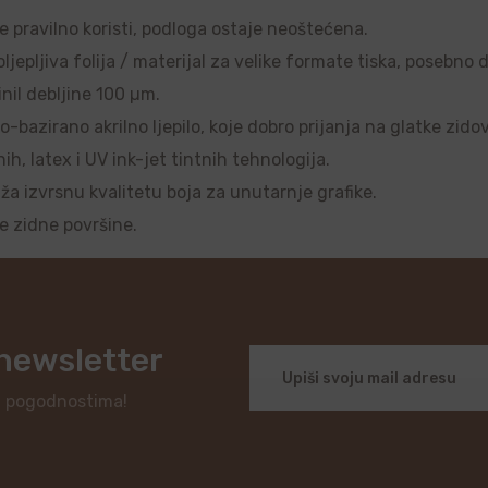
se pravilno koristi, podloga ostaje neoštećena.
ljepljiva folija / materijal za velike formate tiska, posebno 
nil debljine 100 µm.
o-bazirano akrilno ljepilo, koje dobro prijanja na glatke zido
, latex i UV ink-jet tintnih tehnologija.
uža izvrsnu kvalitetu boja za unutarnje grafike.
je zidne površine.
 newsletter
i pogodnostima!