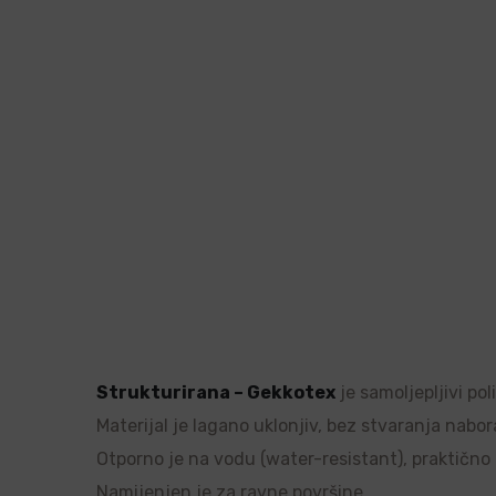
Strukturirana – Gekkotex
je samoljepljivi po
Materijal je lagano uklonjiv, bez stvaranja nabor
Otporno je na vodu (water-resistant), praktično ne
Namijenjen je za ravne površine.