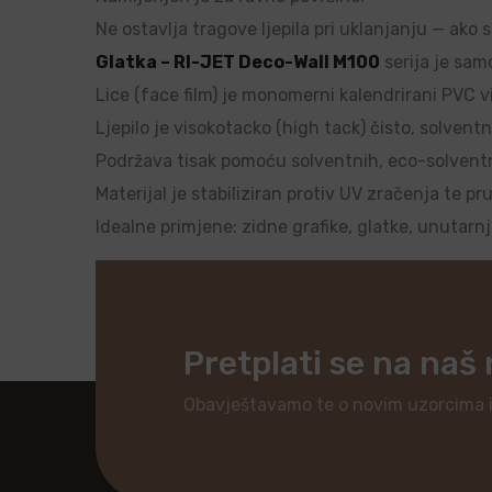
Ne ostavlja tragove ljepila pri uklanjanju — ako 
Glatka – RI-JET Deco-Wall M100
serija je samo
Lice (face film) je monomerni kalendrirani PVC vi
Ljepilo je visokotacko (high tack) čisto, solventn
Podržava tisak pomoću solventnih, eco-solventnih
Materijal je stabiliziran protiv UV zračenja te pr
Idealne primjene: zidne grafike, glatke, unutarn
Pretplati se na naš
Obavještavamo te o novim uzorcima 