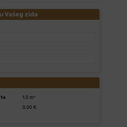
u Vašeg zida
ete
1.0 m²
0.00 €