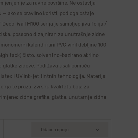
amijenjen je za ravne površine. Ne ostavlja
u — ako se pravilno koristi, podloga ostaje
Deco-Wall M100 serija je samoljepljiva folija /
 tiska, posebno dizajniran za unutrašnje zidne
je monomerni kalendrirani PVC vinil debljine 100
high tack) čisto, solventno-bazirano akrilno
 na glatke zidove. Podržava tisak pomoću
latex i UV ink-jet tintnih tehnologija. Materijal
ačenja te pruža izvrsnu kvalitetu boja za
rimjene: zidne grafike, glatke, unutarnje zidne