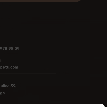
 978 98 09
l
apetu.com
 ulica 39,
ega