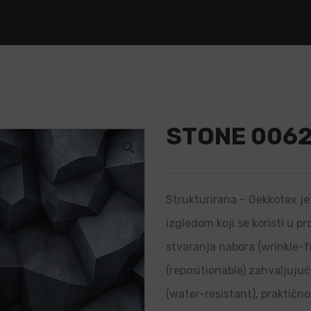
STONE 006
🔍
Strukturirana – Gekkotex je 
izgledom koji se koristi u p
stvaranja nabora (wrinkle-f
(repositionable) zahvaljujuć
(water-resistant), praktično 