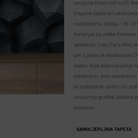
savija se (does not curl). N
tragove ljepila pri uklanjanj
neoštećena. Glatka – RI-JET 
materijal za velike formate
aplikacije. Lice (face film) 
µm. Ljepilo je visokotacko (
ljepilo, koje dobro prijanja
solventnih, eco-solventnih, 
je stabiliziran protiv UV zr
unutarnje grafike. Idealne p
površine.
SAMOLJEPLJIVA TAPETA