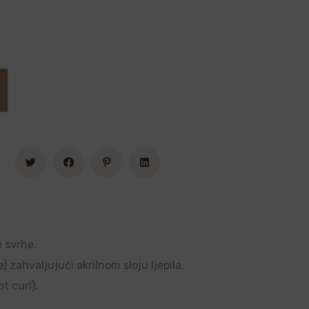
e svrhe.
 zahvaljujući akrilnom sloju ljepila.
t curl).