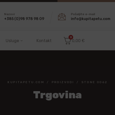
Nazovi
Pošaljite e-mail
+385 (0)98 978 98 09
info@kupitapetu.com
0
Usluge
Kontakt
0,00
€
KUPITAPETU.COM
PROIZVODI
STONE 0062
Trgovina