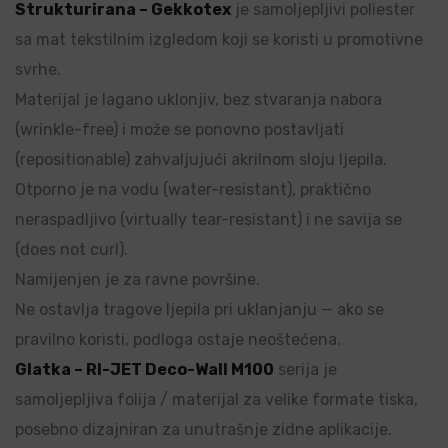
Strukturirana – Gekkotex
je samoljepljivi poliester
sa mat tekstilnim izgledom koji se koristi u promotivne
svrhe.
Materijal je lagano uklonjiv, bez stvaranja nabora
(wrinkle-free) i može se ponovno postavljati
(repositionable) zahvaljujući akrilnom sloju ljepila.
Otporno je na vodu (water-resistant), praktično
neraspadljivo (virtually tear-resistant) i ne savija se
(does not curl).
Namijenjen je za ravne površine.
Ne ostavlja tragove ljepila pri uklanjanju — ako se
pravilno koristi, podloga ostaje neoštećena.
Glatka – RI-JET Deco-Wall M100
serija je
samoljepljiva folija / materijal za velike formate tiska,
posebno dizajniran za unutrašnje zidne aplikacije.