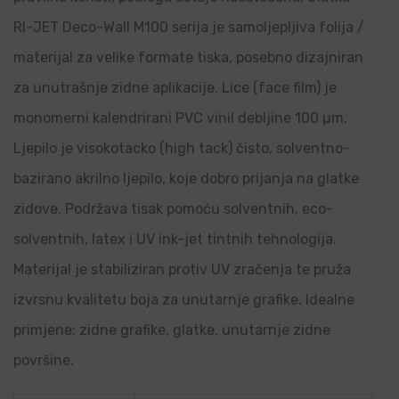
RI-JET Deco-Wall M100 serija je samoljepljiva folija /
materijal za velike formate tiska, posebno dizajniran
za unutrašnje zidne aplikacije. Lice (face film) je
monomerni kalendrirani PVC vinil debljine 100 µm.
Ljepilo je visokotacko (high tack) čisto, solventno-
bazirano akrilno ljepilo, koje dobro prijanja na glatke
zidove. Podržava tisak pomoću solventnih, eco-
solventnih, latex i UV ink-jet tintnih tehnologija.
Materijal je stabiliziran protiv UV zračenja te pruža
izvrsnu kvalitetu boja za unutarnje grafike. Idealne
primjene: zidne grafike, glatke, unutarnje zidne
površine.