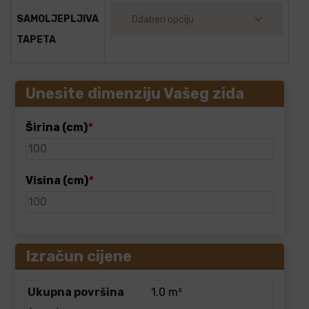
SAMOLJEPLJIVA
TAPETA
Unesite dimenziju Vašeg zida
Širina (cm)
*
Visina (cm)
*
Izračun cijene
Ukupna površina
1.0 m²