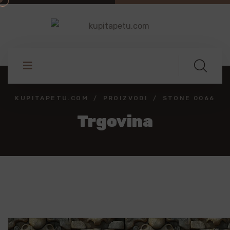
KUPITAPETU.COM
PROIZVODI
STONE 0066
Trgovina