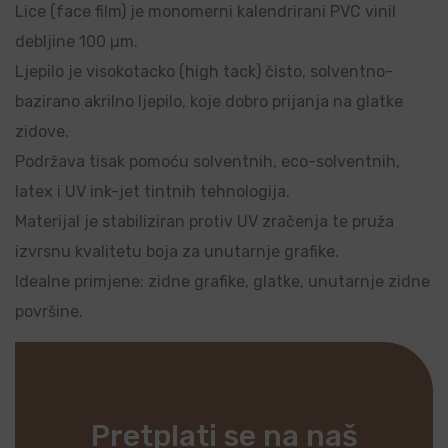
Lice (face film) je monomerni kalendrirani PVC vinil
debljine 100 µm.
Ljepilo je visokotacko (high tack) čisto, solventno-
bazirano akrilno ljepilo, koje dobro prijanja na glatke
zidove.
Podržava tisak pomoću solventnih, eco-solventnih,
latex i UV ink-jet tintnih tehnologija.
Materijal je stabiliziran protiv UV zračenja te pruža
izvrsnu kvalitetu boja za unutarnje grafike.
Idealne primjene: zidne grafike, glatke, unutarnje zidne
površine.
Pretplati se na naš