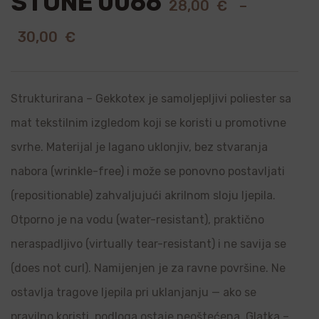
STONE 0066
28,00
€
–
30,00
€
Strukturirana – Gekkotex je samoljepljivi poliester sa
mat tekstilnim izgledom koji se koristi u promotivne
svrhe. Materijal je lagano uklonjiv, bez stvaranja
nabora (wrinkle-free) i može se ponovno postavljati
(repositionable) zahvaljujući akrilnom sloju ljepila.
Otporno je na vodu (water-resistant), praktično
neraspadljivo (virtually tear-resistant) i ne savija se
(does not curl). Namijenjen je za ravne površine. Ne
ostavlja tragove ljepila pri uklanjanju — ako se
pravilno koristi, podloga ostaje neoštećena. Glatka –