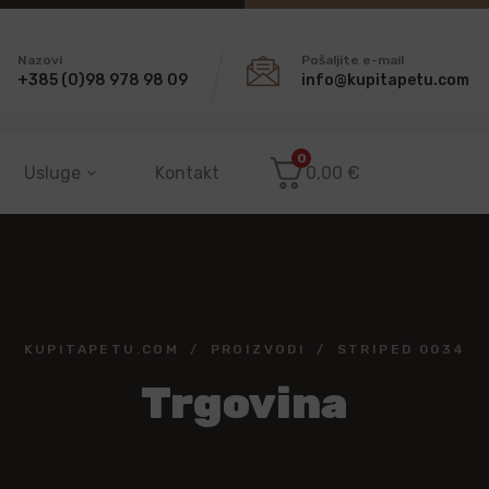
Nazovi
Pošaljite e-mail
+385 (0)98 978 98 09
info@kupitapetu.com
0
Usluge
Kontakt
0,00
€
KUPITAPETU.COM
PROIZVODI
STRIPED 0034
Trgovina