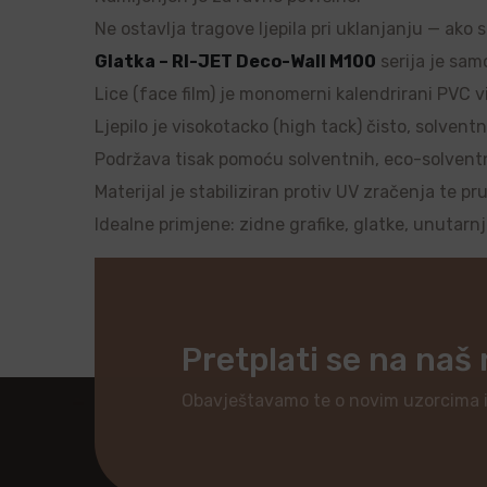
Ne ostavlja tragove ljepila pri uklanjanju — ako 
Glatka – RI-JET Deco-Wall M100
serija je samo
Lice (face film) je monomerni kalendrirani PVC vi
Ljepilo je visokotacko (high tack) čisto, solventn
Podržava tisak pomoću solventnih, eco-solventnih
Materijal je stabiliziran protiv UV zračenja te pr
Idealne primjene: zidne grafike, glatke, unutarn
Pretplati se na naš
Obavještavamo te o novim uzorcima 