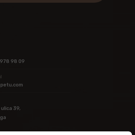
 978 98 09
l
apetu.com
 ulica 39,
ega