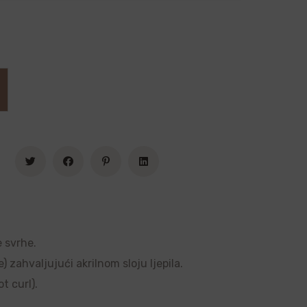
e svrhe.
 zahvaljujući akrilnom sloju ljepila.
t curl).