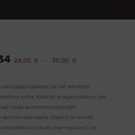
34
28,00
€
–
30,00
€
samoljepljivi poliester sa mat tekstilnim
romotivne svrhe. Materijal je lagano uklonjiv, bez
ree) i može se ponovno postavljati
i akrilnom sloju ljepila. Otporno je na vodu
neraspadljivo (virtually tear-resistant) i ne