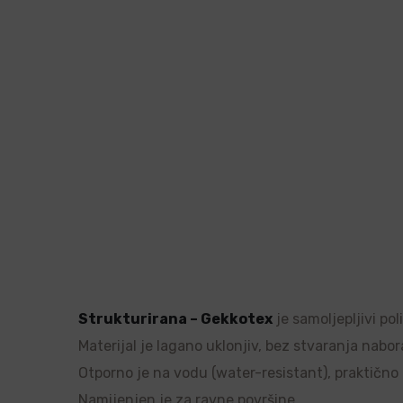
Strukturirana – Gekkotex
je samoljepljivi po
Materijal je lagano uklonjiv, bez stvaranja nabor
Otporno je na vodu (water-resistant), praktično ne
Namijenjen je za ravne površine.