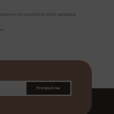
dizajniran za unutrašnje zidne aplikacije.
ve.
Pretplati me