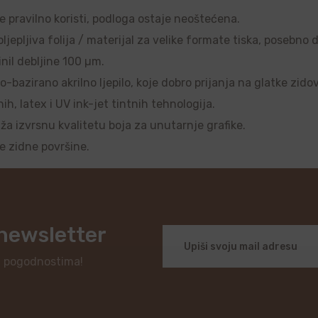
se pravilno koristi, podloga ostaje neoštećena.
ljepljiva folija / materijal za velike formate tiska, posebno 
nil debljine 100 µm.
o-bazirano akrilno ljepilo, koje dobro prijanja na glatke zido
, latex i UV ink-jet tintnih tehnologija.
uža izvrsnu kvalitetu boja za unutarnje grafike.
je zidne površine.
 newsletter
i pogodnostima!