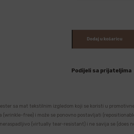
Dodaj u košaricu
Podijeli sa prijateljima
liester sa mat tekstilnim izgledom koji se koristi u promotivn
a (wrinkle-free) i može se ponovno postavljati (repositionable)
raspadljivo (virtually tear-resistant) i ne savija se (does no