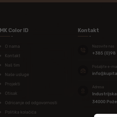
MK Color ID
Kontakt
O nama
Nazovite nas
+385 (0)98
Kontakt
Naš tim
Pošaljite e-mai
info@kupit
Naše usluge
Projekti
Adresa
Otisak
Industrijska
34000 Pož
Odricanje od odgovornosti
Politika kolačića