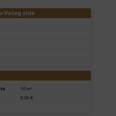
u Vašeg zida
ete
1.0 m²
0.00 €