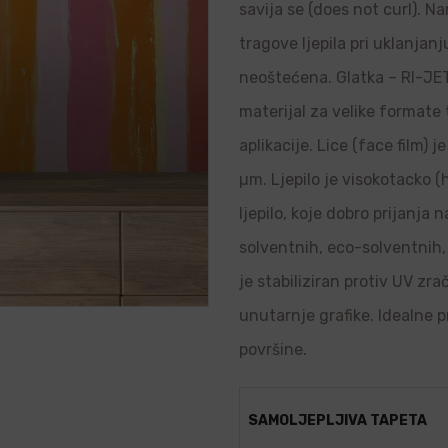
savija se (does not curl). N
tragove ljepila pri uklanjanj
neoštećena. Glatka – RI-JET 
materijal za velike formate
aplikacije. Lice (face film) 
µm. Ljepilo je visokotacko (
ljepilo, koje dobro prijanja
solventnih, eco-solventnih, 
je stabiliziran protiv UV zr
unutarnje grafike. Idealne p
površine.
SAMOLJEPLJIVA TAPETA