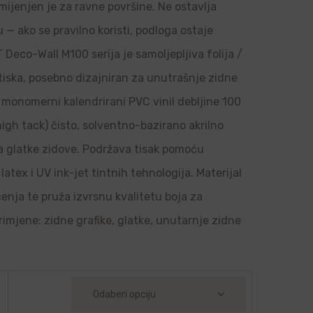
amijenjen je za ravne površine. Ne ostavlja
u — ako se pravilno koristi, podloga ostaje
Deco-Wall M100 serija je samoljepljiva folija /
 tiska, posebno dizajniran za unutrašnje zidne
je monomerni kalendrirani PVC vinil debljine 100
high tack) čisto, solventno-bazirano akrilno
 na glatke zidove. Podržava tisak pomoću
latex i UV ink-jet tintnih tehnologija. Materijal
ačenja te pruža izvrsnu kvalitetu boja za
rimjene: zidne grafike, glatke, unutarnje zidne