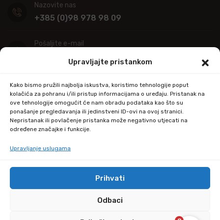
Nazovite nas
+385 (0)98 978 98 09
Pošaljite e-mail
info@kupitapetu.com
Upravljajte pristankom
Adresa
Kako bismo pružili najbolja iskustva, koristimo tehnologije poput
Industrijska ulica 39,
kolačića za pohranu i/ili pristup informacijama o uređaju. Pristanak na
ove tehnologije omogućit će nam obradu podataka kao što su
34000 Požega
ponašanje pregledavanja ili jedinstveni ID-ovi na ovoj stranici.
Nepristanak ili povlačenje pristanka može negativno utjecati na
određene značajke i funkcije.
Upravljanje uslugama
Prihvati
© Copyright 2024 by kupitapetu.com
Odbaci