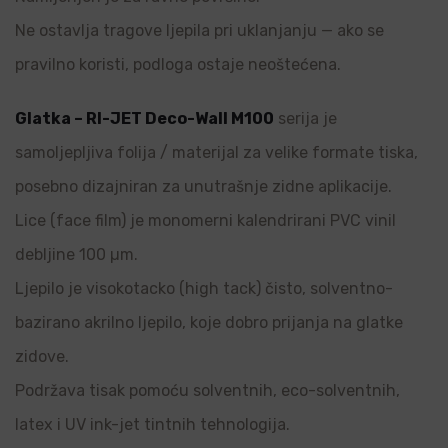
Ne ostavlja tragove ljepila pri uklanjanju — ako se
pravilno koristi, podloga ostaje neoštećena.
Glatka – RI-JET Deco-Wall M100
serija je
samoljepljiva folija / materijal za velike formate tiska,
posebno dizajniran za unutrašnje zidne aplikacije.
Lice (face film) je monomerni kalendrirani PVC vinil
debljine 100 µm.
Ljepilo je visokotacko (high tack) čisto, solventno-
bazirano akrilno ljepilo, koje dobro prijanja na glatke
zidove.
Podržava tisak pomoću solventnih, eco-solventnih,
latex i UV ink-jet tintnih tehnologija.