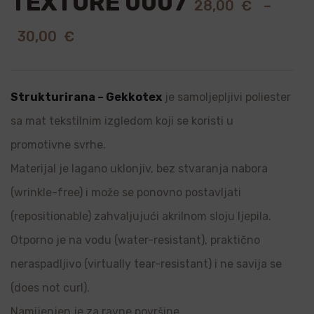
TEXTURE 0007
28,00
€
–
30,00
€
Strukturirana – Gekkotex
je samoljepljivi poliester
sa mat tekstilnim izgledom koji se koristi u
promotivne svrhe.
Materijal je lagano uklonjiv, bez stvaranja nabora
(wrinkle-free) i može se ponovno postavljati
(repositionable) zahvaljujući akrilnom sloju ljepila.
Otporno je na vodu (water-resistant), praktično
neraspadljivo (virtually tear-resistant) i ne savija se
(does not curl).
Namijenjen je za ravne površine.