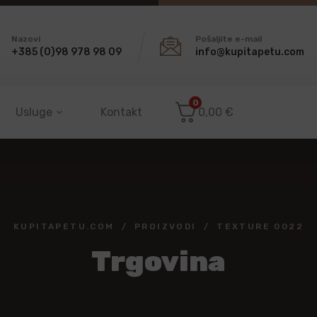
Nazovi
Pošaljite e-mail
+385 (0)98 978 98 09
info@kupitapetu.com
0
Usluge
Kontakt
0,00
€
KUPITAPETU.COM
PROIZVODI
TEXTURE 0022
Trgovina