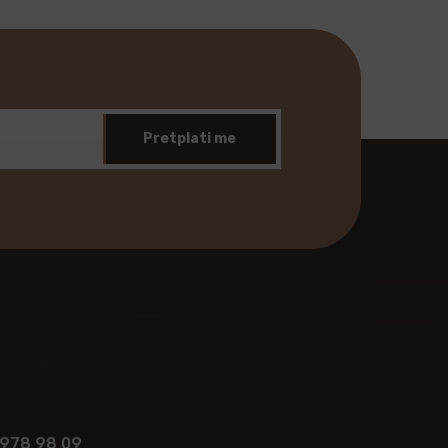
Pretplati me
 978 98 09