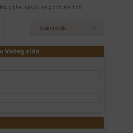
ike, glatke, unutarnje zidne površine.
u Vašeg zida