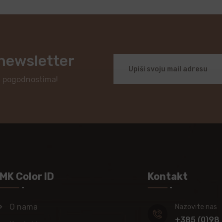
 newsletter
i pogodnostima!
MK Color ID
Kontakt
O nama
Nazovite nas
+385 (0)98