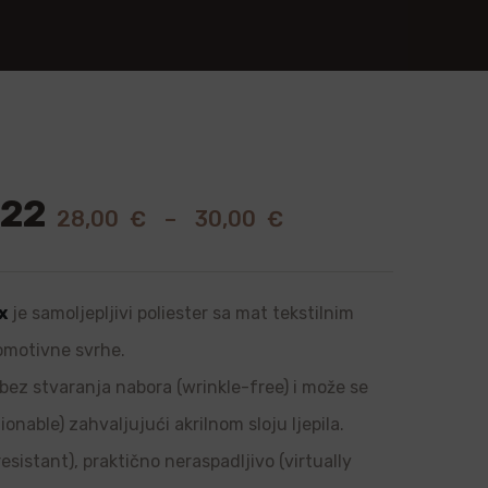
022
28,00
€
–
30,00
€
x
je samoljepljivi poliester sa mat tekstilnim
romotivne svrhe.
, bez stvaranja nabora (wrinkle-free) i može se
onable) zahvaljujući akrilnom sloju ljepila.
sistant), praktično neraspadljivo (virtually