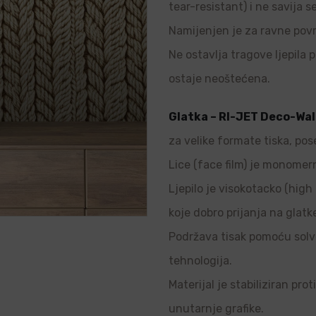
tear-resistant) i ne savija s
Namijenjen je za ravne povr
Ne ostavlja tragove ljepila p
ostaje neoštećena.
Glatka – RI-JET Deco-Wal
za velike formate tiska, pos
Lice (face film) je monomern
Ljepilo je visokotacko (high 
koje dobro prijanja na glatk
Podržava tisak pomoću solve
tehnologija.
Materijal je stabiliziran pro
unutarnje grafike.