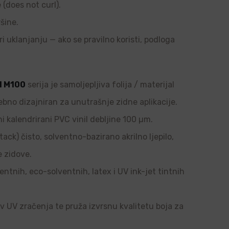
e (does not curl).
šine.
ri uklanjanju — ako se pravilno koristi, podloga
l M100
serija je samoljepljiva folija / materijal
ebno dizajniran za unutrašnje zidne aplikacije.
i kalendrirani PVC vinil debljine 100 µm.
tack) čisto, solventno-bazirano akrilno ljepilo,
e zidove.
ntnih, eco-solventnih, latex i UV ink-jet tintnih
tiv UV zračenja te pruža izvrsnu kvalitetu boja za