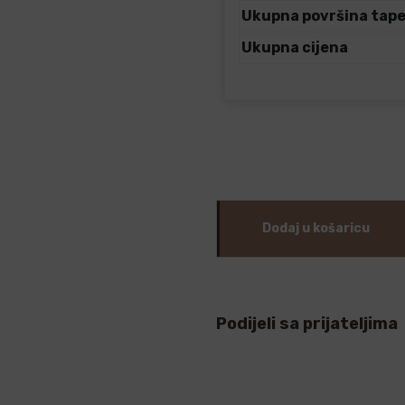
Ukupna površina tap
Ukupna cijena
Dodaj u košaricu
Podijeli sa prijateljima