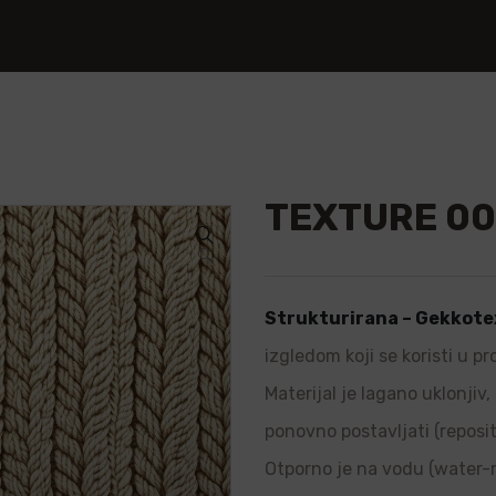
TEXTURE 0
🔍
Strukturirana – Gekkote
izgledom koji se koristi u p
Materijal je lagano uklonjiv
ponovno postavljati (repositi
Otporno je na vodu (water-re