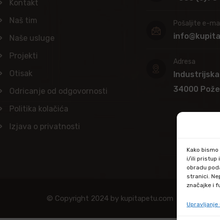
Kontakt
Naš tim
Pošaljite e-mai
info@kupit
Naše usluge
Projekti
Adresa
Otisak
Industrijska
34000 Pož
Odricanje od odgovornosti
Politika kolačića
Izjava o privatnosti
Kako bismo p
i/ili prist
obradu poda
stranici. N
značajke i f
© Copyright 2024 by kupitapetu.com
Upravljanj