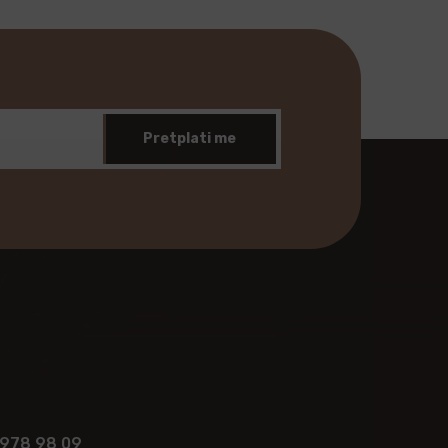
Pretplati me
 978 98 09