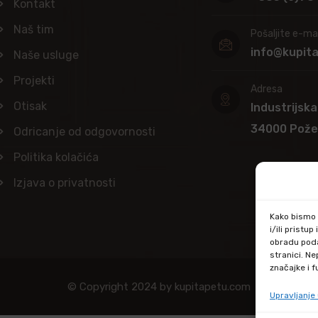
Kontakt
Naš tim
Pošaljite e-mai
info@kupit
Naše usluge
Projekti
Adresa
Otisak
Industrijska
34000 Pož
Odricanje od odgovornosti
Politika kolačića
Izjava o privatnosti
Kako bismo p
i/ili prist
obradu poda
stranici. N
značajke i f
© Copyright 2024 by kupitapetu.com
Upravljanj