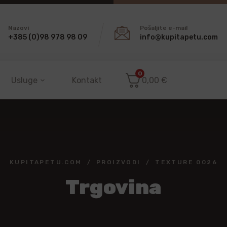
Nazovi
Pošaljite e-mail
+385 (0)98 978 98 09
info@kupitapetu.com
0
Usluge
Kontakt
0,00
€
KUPITAPETU.COM
PROIZVODI
TEXTURE 0026
Trgovina