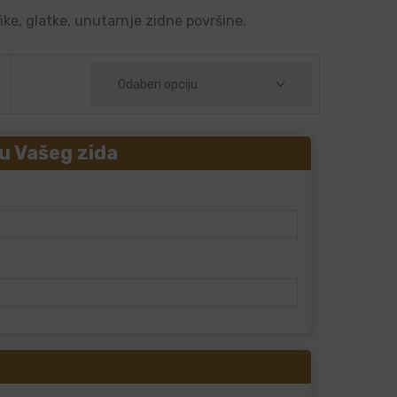
ike, glatke, unutarnje zidne površine.
u Vašeg zida