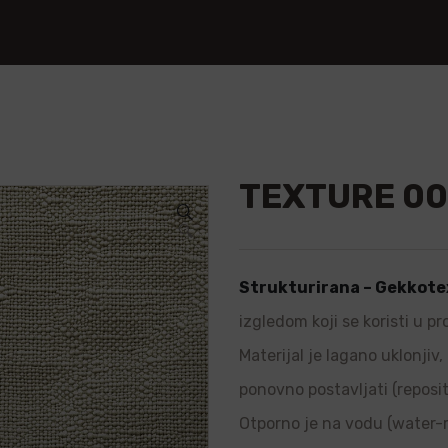
TEXTURE 0
🔍
Strukturirana – Gekkote
izgledom koji se koristi u p
Materijal je lagano uklonjiv
ponovno postavljati (repositi
Otporno je na vodu (water-re