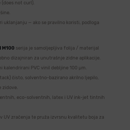
e (does not curl).
šine.
ri uklanjanju — ako se pravilno koristi, podloga
l M100
serija je samoljepljiva folija / materijal
ebno dizajniran za unutrašnje zidne aplikacije.
i kalendrirani PVC vinil debljine 100 µm.
tack) čisto, solventno-bazirano akrilno ljepilo,
e zidove.
ntnih, eco-solventnih, latex i UV ink-jet tintnih
tiv UV zračenja te pruža izvrsnu kvalitetu boja za