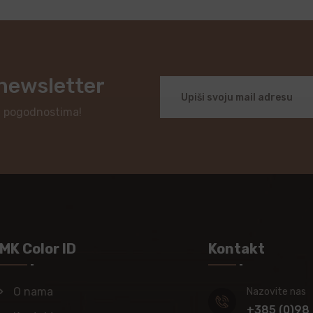
 newsletter
i pogodnostima!
MK Color ID
Kontakt
O nama
Nazovite nas
+385 (0)98