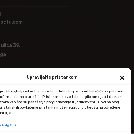
l
apetu.com
 ulica 39,
ega
Upravljajte pristankom
ružili najbolja iskustva, koristimo tehnologije poput kolačića za pohranu
up informacijama o uređaju. Pristanak na ove tehnologije omogućit će nam
taka kao što su ponašanje pregledavanja ili jedinstveni ID-ovi na ovoj
epristanak ili povlačenje pristanka može negativno utjecati na određene
unkcije.
e uslugama