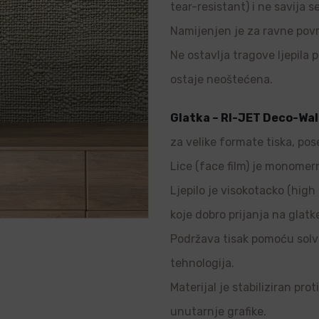
tear-resistant) i ne savija s
Namijenjen je za ravne povr
Ne ostavlja tragove ljepila p
ostaje neoštećena.
Glatka – RI-JET Deco-Wal
za velike formate tiska, pos
Lice (face film) je monomern
Ljepilo je visokotacko (high 
koje dobro prijanja na glatk
Podržava tisak pomoću solve
tehnologija.
Materijal je stabiliziran pro
unutarnje grafike.