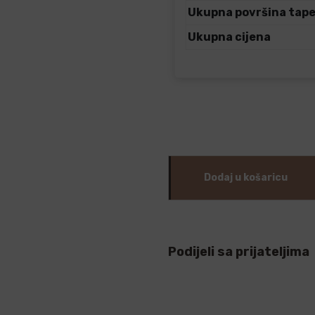
Ukupna površina tap
Ukupna cijena
Dodaj u košaricu
Podijeli sa prijateljima