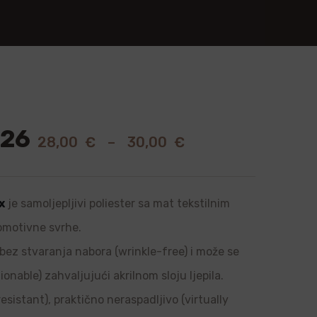
026
28,00
€
–
30,00
€
x
je samoljepljivi poliester sa mat tekstilnim
romotivne svrhe.
, bez stvaranja nabora (wrinkle-free) i može se
onable) zahvaljujući akrilnom sloju ljepila.
sistant), praktično neraspadljivo (virtually