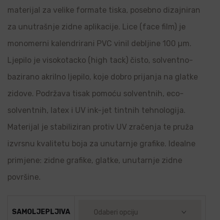
materijal za velike formate tiska, posebno dizajniran
za unutrašnje zidne aplikacije. Lice (face film) je
monomerni kalendrirani PVC vinil debljine 100 µm.
Ljepilo je visokotacko (high tack) čisto, solventno-
bazirano akrilno ljepilo, koje dobro prijanja na glatke
zidove. Podržava tisak pomoću solventnih, eco-
solventnih, latex i UV ink-jet tintnih tehnologija.
Materijal je stabiliziran protiv UV zračenja te pruža
izvrsnu kvalitetu boja za unutarnje grafike. Idealne
primjene: zidne grafike, glatke, unutarnje zidne
površine.
SAMOLJEPLJIVA