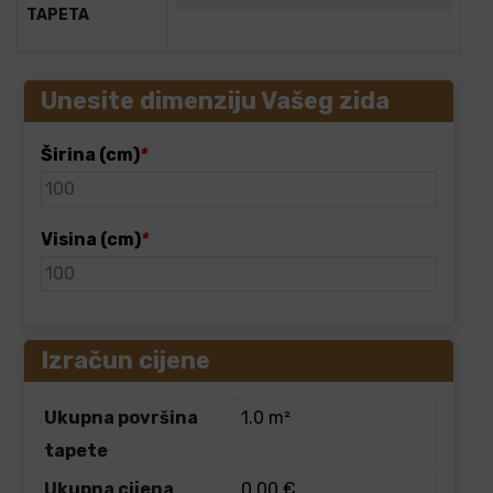
TAPETA
Unesite dimenziju Vašeg zida
Širina (cm)
*
Visina (cm)
*
Izračun cijene
Ukupna površina
1.0 m²
tapete
Ukupna cijena
0.00 €