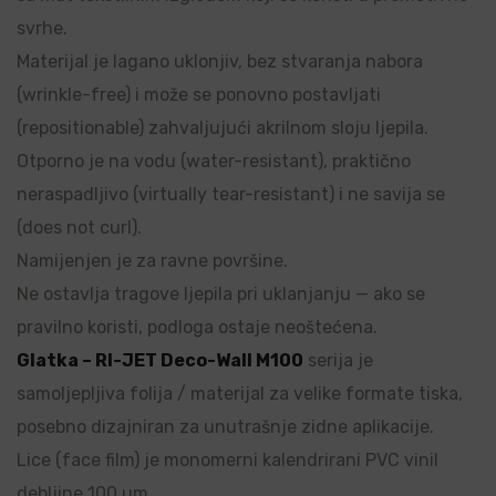
svrhe.
Materijal je lagano uklonjiv, bez stvaranja nabora
(wrinkle-free) i može se ponovno postavljati
(repositionable) zahvaljujući akrilnom sloju ljepila.
Otporno je na vodu (water-resistant), praktično
neraspadljivo (virtually tear-resistant) i ne savija se
(does not curl).
Namijenjen je za ravne površine.
Ne ostavlja tragove ljepila pri uklanjanju — ako se
pravilno koristi, podloga ostaje neoštećena.
Glatka – RI-JET Deco-Wall M100
serija je
samoljepljiva folija / materijal za velike formate tiska,
posebno dizajniran za unutrašnje zidne aplikacije.
Lice (face film) je monomerni kalendrirani PVC vinil
debljine 100 µm.