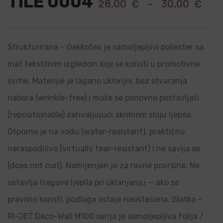
TILE 0004
28,00
€
–
30,00
€
Strukturirana – Gekkotex je samoljepljivi poliester sa
mat tekstilnim izgledom koji se koristi u promotivne
svrhe. Materijal je lagano uklonjiv, bez stvaranja
nabora (wrinkle-free) i može se ponovno postavljati
(repositionable) zahvaljujući akrilnom sloju ljepila.
Otporno je na vodu (water-resistant), praktično
neraspadljivo (virtually tear-resistant) i ne savija se
(does not curl). Namijenjen je za ravne površine. Ne
ostavlja tragove ljepila pri uklanjanju — ako se
pravilno koristi, podloga ostaje neoštećena. Glatka –
RI-JET Deco-Wall M100 serija je samoljepljiva folija /