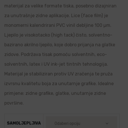
materijal za velike formate tiska, posebno dizajniran
za unutrašnje zidne aplikacije. Lice (face film) je
monomerni kalendrirani PVC vinil debljine 100 µm.
Ljepilo je visokotacko (high tack) čisto, solventno-
bazirano akrilno ljepilo, koje dobro prijanja na glatke
zidove. Podržava tisak pomoću solventnih, eco-
solventnih, latex i UV ink-jet tintnih tehnologija.
Materijal je stabiliziran protiv UV zračenja te pruža
izvrsnu kvalitetu boja za unutarnje grafike. Idealne
primjene: zidne grafike, glatke, unutarnje zidne
površine.
SAMOLJEPLJIVA