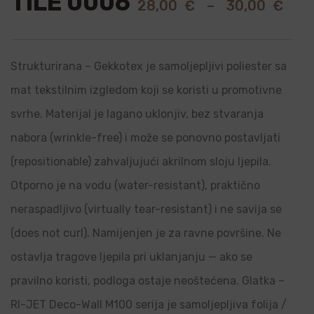
TILE 0006
28,00
€
–
30,00
€
Strukturirana – Gekkotex je samoljepljivi poliester sa
mat tekstilnim izgledom koji se koristi u promotivne
svrhe. Materijal je lagano uklonjiv, bez stvaranja
nabora (wrinkle-free) i može se ponovno postavljati
(repositionable) zahvaljujući akrilnom sloju ljepila.
Otporno je na vodu (water-resistant), praktično
neraspadljivo (virtually tear-resistant) i ne savija se
(does not curl). Namijenjen je za ravne površine. Ne
ostavlja tragove ljepila pri uklanjanju — ako se
pravilno koristi, podloga ostaje neoštećena. Glatka –
RI-JET Deco-Wall M100 serija je samoljepljiva folija /