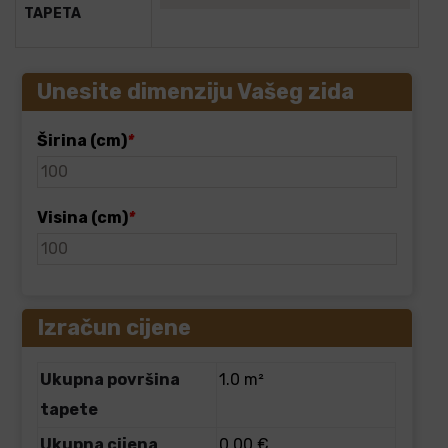
TAPETA
Unesite dimenziju Vašeg zida
Širina (cm)
*
Visina (cm)
*
Izračun cijene
Ukupna površina
1.0 m²
tapete
Ukupna cijena
0.00 €