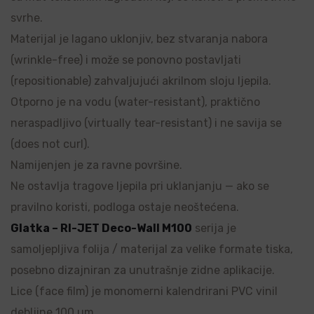
svrhe.
Materijal je lagano uklonjiv, bez stvaranja nabora
(wrinkle-free) i može se ponovno postavljati
(repositionable) zahvaljujući akrilnom sloju ljepila.
Otporno je na vodu (water-resistant), praktično
neraspadljivo (virtually tear-resistant) i ne savija se
(does not curl).
Namijenjen je za ravne površine.
Ne ostavlja tragove ljepila pri uklanjanju — ako se
pravilno koristi, podloga ostaje neoštećena.
Glatka – RI-JET Deco-Wall M100
serija je
samoljepljiva folija / materijal za velike formate tiska,
posebno dizajniran za unutrašnje zidne aplikacije.
Lice (face film) je monomerni kalendrirani PVC vinil
debljine 100 µm.