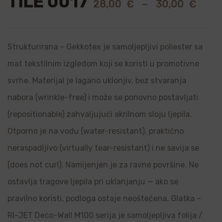
TILE 0017
28,00
€
–
30,00
€
Strukturirana – Gekkotex je samoljepljivi poliester sa
mat tekstilnim izgledom koji se koristi u promotivne
svrhe. Materijal je lagano uklonjiv, bez stvaranja
nabora (wrinkle-free) i može se ponovno postavljati
(repositionable) zahvaljujući akrilnom sloju ljepila.
Otporno je na vodu (water-resistant), praktično
neraspadljivo (virtually tear-resistant) i ne savija se
(does not curl). Namijenjen je za ravne površine. Ne
ostavlja tragove ljepila pri uklanjanju — ako se
pravilno koristi, podloga ostaje neoštećena. Glatka –
RI-JET Deco-Wall M100 serija je samoljepljiva folija /