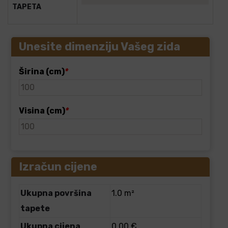
TAPETA
Unesite dimenziju Vašeg zida
Širina (cm)
*
Visina (cm)
*
Izračun cijene
Ukupna površina
1.0 m²
tapete
Ukupna cijena
0.00 €