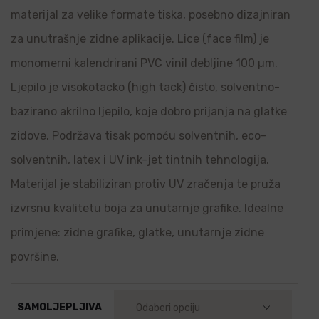
materijal za velike formate tiska, posebno dizajniran
za unutrašnje zidne aplikacije. Lice (face film) je
monomerni kalendrirani PVC vinil debljine 100 µm.
Ljepilo je visokotacko (high tack) čisto, solventno-
bazirano akrilno ljepilo, koje dobro prijanja na glatke
zidove. Podržava tisak pomoću solventnih, eco-
solventnih, latex i UV ink-jet tintnih tehnologija.
Materijal je stabiliziran protiv UV zračenja te pruža
izvrsnu kvalitetu boja za unutarnje grafike. Idealne
primjene: zidne grafike, glatke, unutarnje zidne
površine.
SAMOLJEPLJIVA