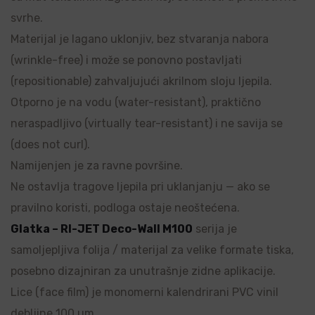
svrhe.
Materijal je lagano uklonjiv, bez stvaranja nabora
(wrinkle-free) i može se ponovno postavljati
(repositionable) zahvaljujući akrilnom sloju ljepila.
Otporno je na vodu (water-resistant), praktično
neraspadljivo (virtually tear-resistant) i ne savija se
(does not curl).
Namijenjen je za ravne površine.
Ne ostavlja tragove ljepila pri uklanjanju — ako se
pravilno koristi, podloga ostaje neoštećena.
Glatka – RI-JET Deco-Wall M100
serija je
samoljepljiva folija / materijal za velike formate tiska,
posebno dizajniran za unutrašnje zidne aplikacije.
Lice (face film) je monomerni kalendrirani PVC vinil
debljine 100 µm.