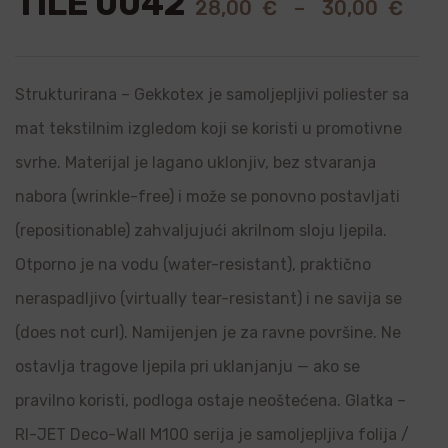
TILE 0042
28,00
€
–
30,00
€
Strukturirana – Gekkotex je samoljepljivi poliester sa
mat tekstilnim izgledom koji se koristi u promotivne
svrhe. Materijal je lagano uklonjiv, bez stvaranja
nabora (wrinkle-free) i može se ponovno postavljati
(repositionable) zahvaljujući akrilnom sloju ljepila.
Otporno je na vodu (water-resistant), praktično
neraspadljivo (virtually tear-resistant) i ne savija se
(does not curl). Namijenjen je za ravne površine. Ne
ostavlja tragove ljepila pri uklanjanju — ako se
pravilno koristi, podloga ostaje neoštećena. Glatka –
RI-JET Deco-Wall M100 serija je samoljepljiva folija /