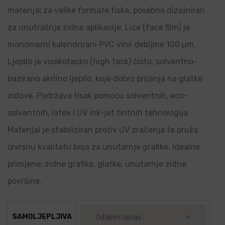
materijal za velike formate tiska, posebno dizajniran
za unutrašnje zidne aplikacije. Lice (face film) je
monomerni kalendrirani PVC vinil debljine 100 µm.
Ljepilo je visokotacko (high tack) čisto, solventno-
bazirano akrilno ljepilo, koje dobro prijanja na glatke
zidove. Podržava tisak pomoću solventnih, eco-
solventnih, latex i UV ink-jet tintnih tehnologija.
Materijal je stabiliziran protiv UV zračenja te pruža
izvrsnu kvalitetu boja za unutarnje grafike. Idealne
primjene: zidne grafike, glatke, unutarnje zidne
površine.
SAMOLJEPLJIVA