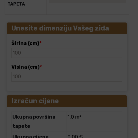
TAPETA
Unesite dimenziju Vašeg zida
Širina (cm)
*
Visina (cm)
*
Izračun cijene
Ukupna površina
1.0 m²
tapete
Ukupna cijena
0.00 €