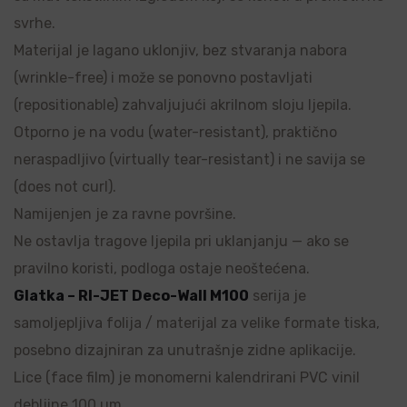
svrhe.
Materijal je lagano uklonjiv, bez stvaranja nabora
(wrinkle-free) i može se ponovno postavljati
(repositionable) zahvaljujući akrilnom sloju ljepila.
Otporno je na vodu (water-resistant), praktično
neraspadljivo (virtually tear-resistant) i ne savija se
(does not curl).
Namijenjen je za ravne površine.
Ne ostavlja tragove ljepila pri uklanjanju — ako se
pravilno koristi, podloga ostaje neoštećena.
Glatka – RI-JET Deco-Wall M100
serija je
samoljepljiva folija / materijal za velike formate tiska,
posebno dizajniran za unutrašnje zidne aplikacije.
Lice (face film) je monomerni kalendrirani PVC vinil
debljine 100 µm.