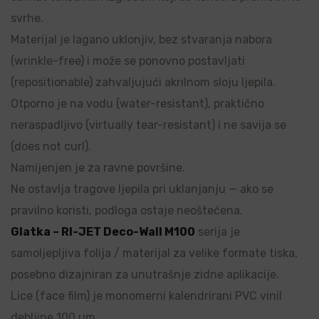
svrhe.
Materijal je lagano uklonjiv, bez stvaranja nabora
(wrinkle-free) i može se ponovno postavljati
(repositionable) zahvaljujući akrilnom sloju ljepila.
Otporno je na vodu (water-resistant), praktično
neraspadljivo (virtually tear-resistant) i ne savija se
(does not curl).
Namijenjen je za ravne površine.
Ne ostavlja tragove ljepila pri uklanjanju — ako se
pravilno koristi, podloga ostaje neoštećena.
Glatka – RI-JET Deco-Wall M100
serija je
samoljepljiva folija / materijal za velike formate tiska,
posebno dizajniran za unutrašnje zidne aplikacije.
Lice (face film) je monomerni kalendrirani PVC vinil
debljine 100 µm.