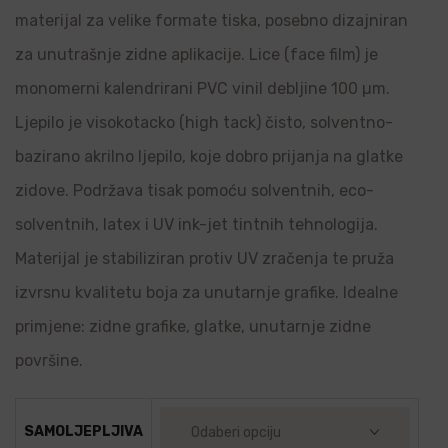
materijal za velike formate tiska, posebno dizajniran
za unutrašnje zidne aplikacije. Lice (face film) je
monomerni kalendrirani PVC vinil debljine 100 µm.
Ljepilo je visokotacko (high tack) čisto, solventno-
bazirano akrilno ljepilo, koje dobro prijanja na glatke
zidove. Podržava tisak pomoću solventnih, eco-
solventnih, latex i UV ink-jet tintnih tehnologija.
Materijal je stabiliziran protiv UV zračenja te pruža
izvrsnu kvalitetu boja za unutarnje grafike. Idealne
primjene: zidne grafike, glatke, unutarnje zidne
površine.
SAMOLJEPLJIVA