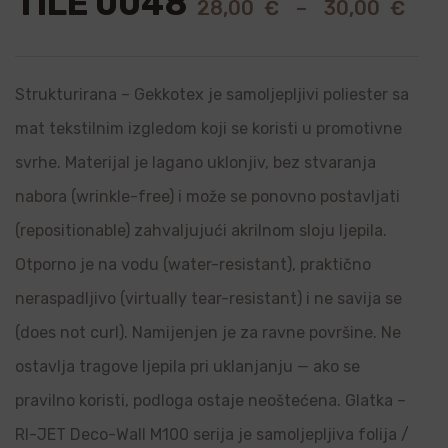
TILE 0048
28,00
€
–
30,00
€
Strukturirana – Gekkotex je samoljepljivi poliester sa
mat tekstilnim izgledom koji se koristi u promotivne
svrhe. Materijal je lagano uklonjiv, bez stvaranja
nabora (wrinkle-free) i može se ponovno postavljati
(repositionable) zahvaljujući akrilnom sloju ljepila.
Otporno je na vodu (water-resistant), praktično
neraspadljivo (virtually tear-resistant) i ne savija se
(does not curl). Namijenjen je za ravne površine. Ne
ostavlja tragove ljepila pri uklanjanju — ako se
pravilno koristi, podloga ostaje neoštećena. Glatka –
RI-JET Deco-Wall M100 serija je samoljepljiva folija /