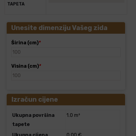
TAPETA
Unesite dimenziju Vašeg zida
Širina (cm)
*
Visina (cm)
*
Izračun cijene
Ukupna površina
1.0 m²
tapete
Ukupna cijena
0.00 €